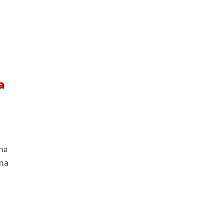
a
na
una