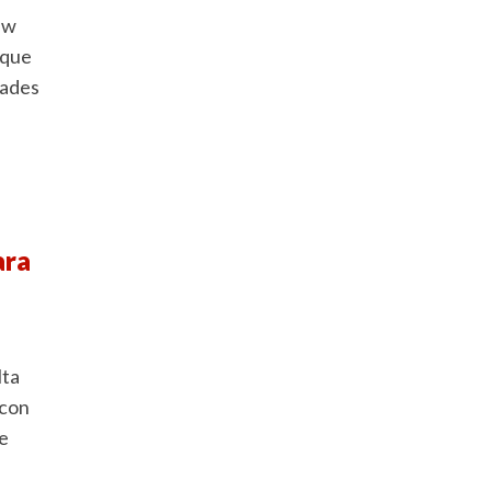
ew
rque
dades
ara
lta
 con
de