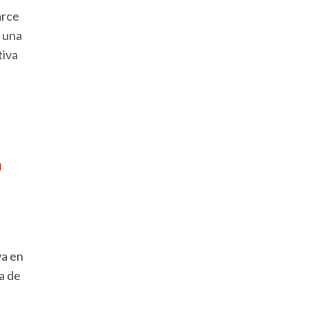
arce
, una
tiva
a
va en
a de