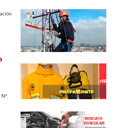
tación
o
l N°