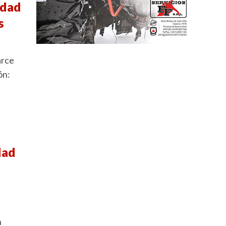
idad
s
arce
ón:
dad
n