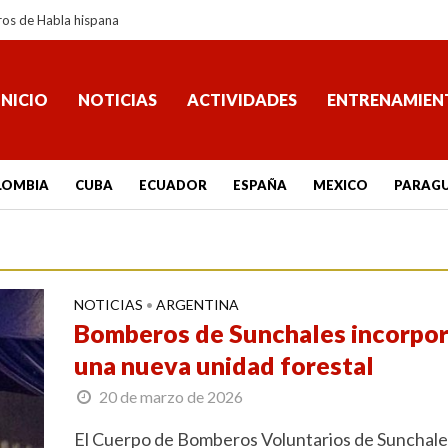
ros de Habla hispana
INICIO
NOTICIAS
ACTIVIDADES
ENTRENAMIEN
LOMBIA
CUBA
ECUADOR
ESPAÑA
MEXICO
PARAG
NOTICIAS
ARGENTINA
•
Bomberos de Sunchales incorpo
una nueva unidad forestal
20 de marzo de 2026
El Cuerpo de Bomberos Voluntarios de Sunchale