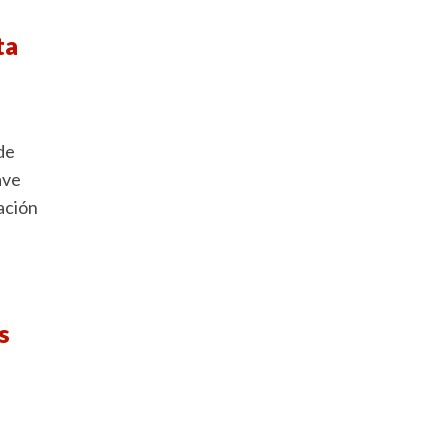
ta
de
ave
ación
s
u