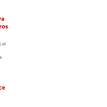
va
ros
 el
e
ce