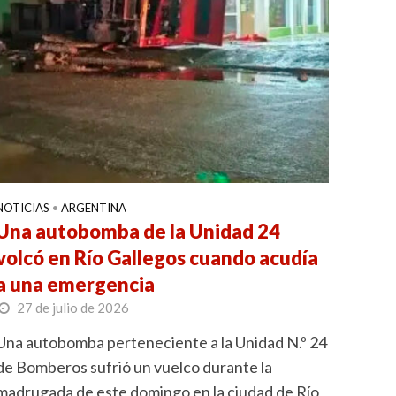
NOTICIAS
•
ARGENTINA
Una autobomba de la Unidad 24
volcó en Río Gallegos cuando acudía
a una emergencia
27 de julio de 2026
Una autobomba perteneciente a la Unidad N.º 24
de Bomberos sufrió un vuelco durante la
madrugada de este domingo en la ciudad de Río