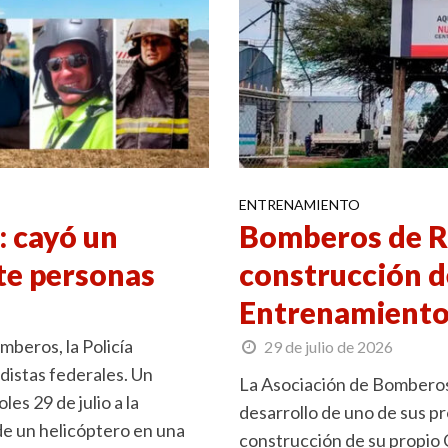
ENTRENAMIENTO
: cayó un
Bomberos de Ro
te personas
construcción d
Entrenamient
mberos, la Policía
29 de julio de 2026
adistas federales. Un
La Asociación de Bomberos 
s 29 de julio a la
desarrollo de uno de sus pr
 de un helicóptero en una
construcción de su propio 