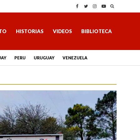
TO
HISTORIAS
VIDEOS
BIBLIOTECA
UAY
PERU
URUGUAY
VENEZUELA