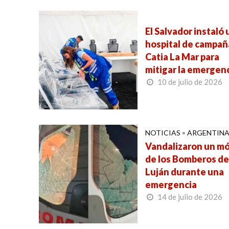
El Salvador instaló 
hospital de campañ
Catia La Mar para
mitigar la emergen
10 de julio de 2026
NOTICIAS
•
ARGENTIN
Vandalizaron un mó
de los Bomberos de
Luján durante una
emergencia
14 de julio de 2026