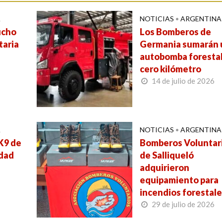
A
NOTICIAS
•
ARGENTINA
ucho
Los Bomberos de
taria
Germania sumarán 
autobomba foresta
cero kilómetro
14 de julio de 2026
A
NOTICIAS
•
ARGENTINA
 K9 de
Bomberos Voluntar
udad
de Salliqueló
adquirieron
equipamiento para
incendios forestal
29 de julio de 2026