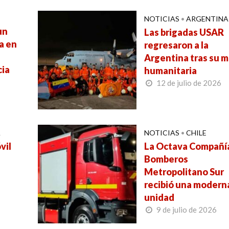
NOTICIAS
•
ARGENTINA
un
Las brigadas USAR
a en
regresaron a la
Argentina tras su m
cia
humanitaria
12 de julio de 2026
A
NOTICIAS
•
CHILE
vil
La Octava Compañí
Bomberos
Metropolitano Sur
recibió una modern
unidad
9 de julio de 2026