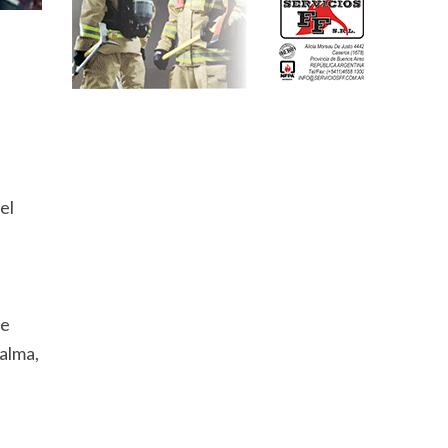
el
te
alma,