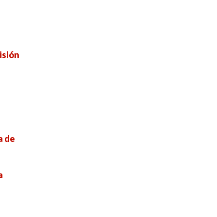
isión
a de
a