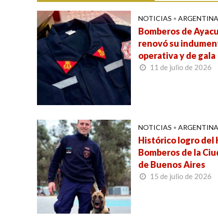
NOTICIAS
•
ARGENTIN
Bomberos de Ayac
renovó su indumen
operativa y de gala
11 de julio de 2026
NOTICIAS
•
ARGENTIN
Histórico logro del
Bomberos de la Ci
de Buenos Aires
15 de julio de 2026