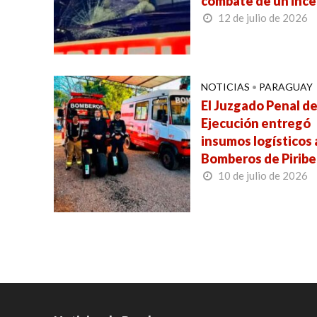
combate de un inc
12 de julio de 2026
NOTICIAS
•
PARAGUAY
El Juzgado Penal d
Ejecución entregó
insumos logísticos 
Bomberos de Pirib
10 de julio de 2026