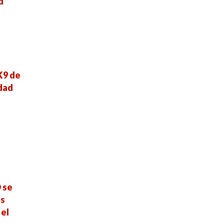
d
K9 de
dad
 se
es
 el