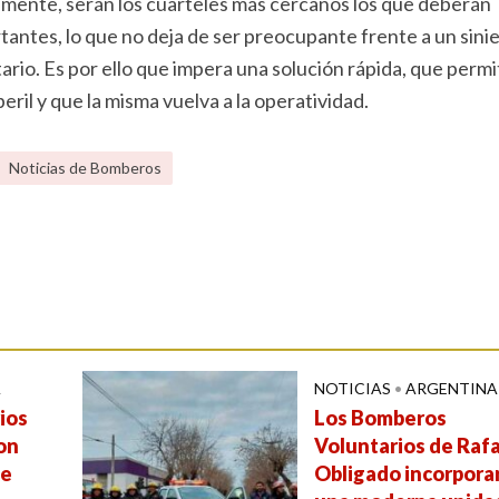
mente, serán los cuarteles más cercanos los que deberán
rtantes, lo que no deja de ser preocupante frente a un sini
ario. Es por ello que impera una solución rápida, que permi
ril y que la misma vuelva a la operatividad.
Noticias de Bomberos
A
NOTICIAS
•
ARGENTINA
ios
Los Bomberos
on
Voluntarios de Raf
de
Obligado incorpora