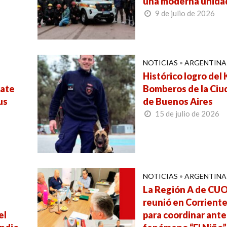
una moderna unida
9 de julio de 2026
NOTICIAS
•
ARGENTINA
Histórico logro del 
cate
Bomberos de la Ciu
us
de Buenos Aires
15 de julio de 2026
NOTICIAS
•
ARGENTINA
a
La Región A de CUO
reunió en Corrient
el
para coordinar ante