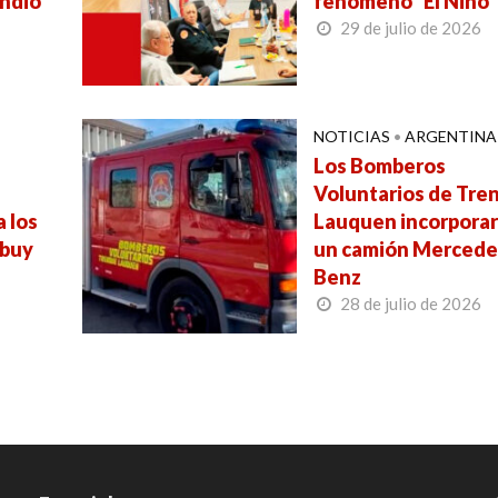
endio
fenómeno “El Niño”
29 de julio de 2026
NOTICIAS
•
ARGENTINA
e
Los Bomberos
Voluntarios de Tre
a los
Lauquen incorpora
ebuy
un camión Mercede
Benz
28 de julio de 2026