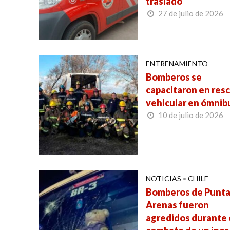
traslado
27 de julio de 2026
ENTRENAMIENTO
Bomberos se
capacitaron en res
vehicular en ómnib
10 de julio de 2026
NOTICIAS
•
CHILE
Bomberos de Punt
Arenas fueron
agredidos durante 