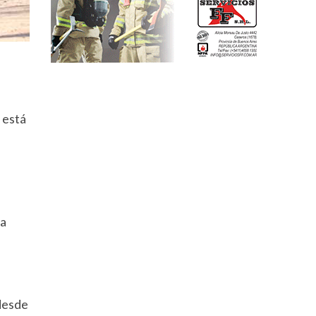
 está
la
desde