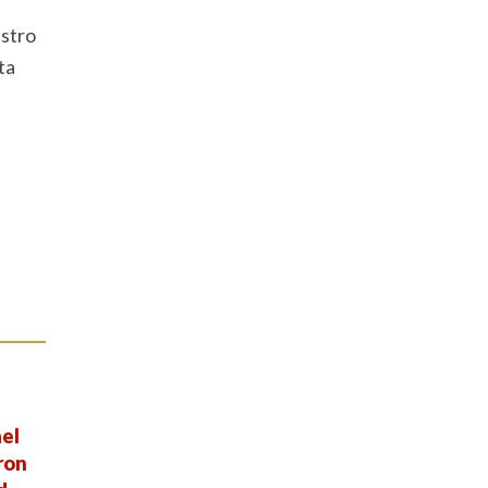
estro
ta
ael
ron