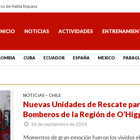
ros de Habla hispana
INICIO
NOTICIAS
ACTIVIDADES
ENTRENAMIEN
LOMBIA
CUBA
ECUADOR
ESPAÑA
MEXICO
PARAG
NOTICIAS
CHILE
•
Nuevas Unidades de Rescate pa
Bomberos de la Región de O’Hig
18 de septiembre de 2014
Momentos de gran emoción fueron los vividos el