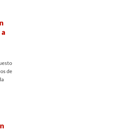
n
 a
uesto
ros de
la
un