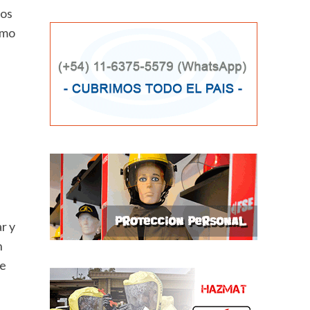
los
omo
r y
n
de