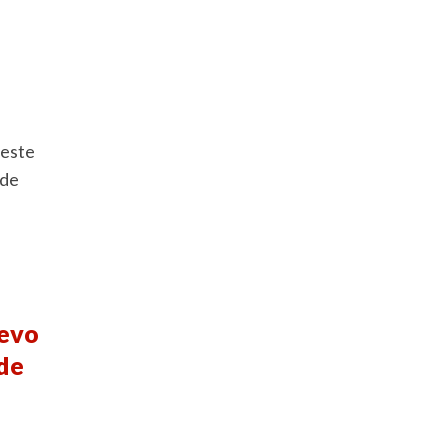
 este
 de
uevo
 de