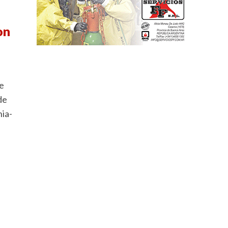
on
e
de
nia-