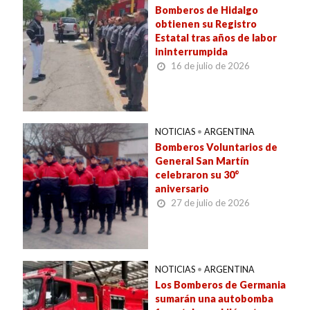
Bomberos de Hidalgo
obtienen su Registro
Estatal tras años de labor
ininterrumpida
16 de julio de 2026
NOTICIAS
•
ARGENTINA
Bomberos Voluntarios de
General San Martín
celebraron su 30°
aniversario
27 de julio de 2026
NOTICIAS
•
ARGENTINA
Los Bomberos de Germania
sumarán una autobomba