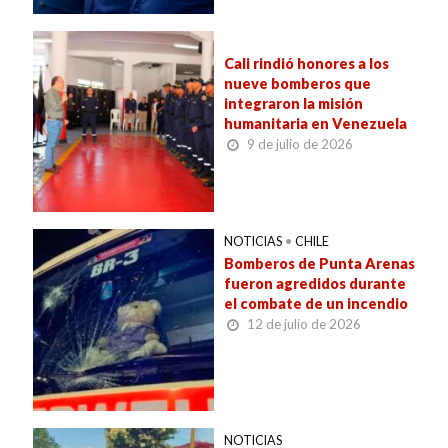
Cali rindió honores a los
nueve bomberos que
integraron la misión
humanitaria en Venezuela
9 de julio de 2026
NOTICIAS
•
CHILE
Bomberos de Punta Arenas
fueron agredidos durante
el combate de un incendio
12 de julio de 2026
NOTICIAS