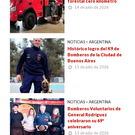
forestal cero kilómetro
14 de julio de 2026
NOTICIAS
•
ARGENTINA
Histórico logro del K9 de
Bomberos de la Ciudad de
Buenos Aires
15 de julio de 2026
NOTICIAS
•
ARGENTINA
Bomberos Voluntarios de
General Rodríguez
celebraron su 69º
aniversario
13 de julio de 2026