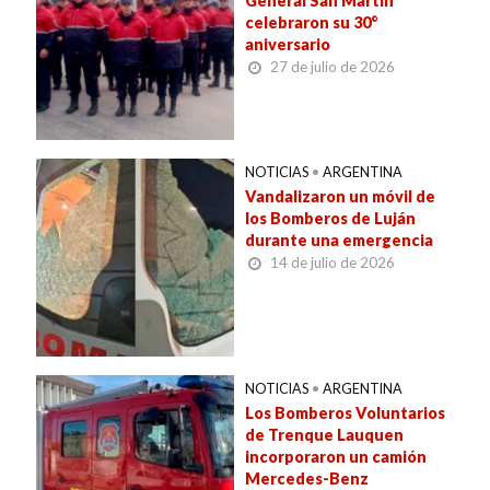
General San Martín
celebraron su 30°
aniversario
27 de julio de 2026
NOTICIAS
•
ARGENTINA
Vandalizaron un móvil de
los Bomberos de Luján
durante una emergencia
14 de julio de 2026
NOTICIAS
•
ARGENTINA
Los Bomberos Voluntarios
de Trenque Lauquen
incorporaron un camión
Mercedes-Benz