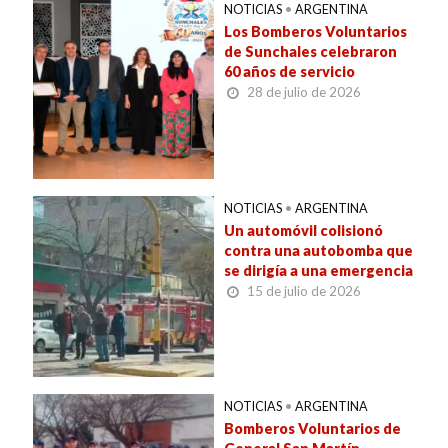
NOTICIAS
•
ARGENTINA
Los Bomberos Voluntarios
de Sunchales celebraron
60 años de servicio
28 de julio de 2026
NOTICIAS
•
ARGENTINA
Un automóvil colisionó
contra una autobomba que
se dirigía a una emergencia
15 de julio de 2026
NOTICIAS
•
ARGENTINA
Bomberos Voluntarios de