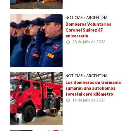
NOTICIAS
•
ARGENTINA
Bomberos Voluntarios
Coronel Suárez 67
aniversario
28 de julio de 2026
NOTICIAS
•
ARGENTINA
Los Bomberos de Germania
sumarán una autobomba
forestal cero kilómetro
14 de julio de 2026