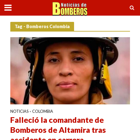
Tag - Bomberos Colombia
NOTICIAS
COLOMBIA
•
Falleció la comandante de
Bomberos de Altamira tras
accidente en carrera