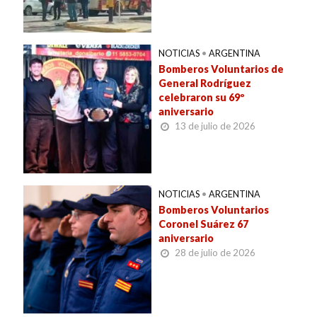
NOTICIAS
•
ARGENTINA
Bomberos Voluntarios de
General Rodríguez
celebraron su 69º
aniversario
13 de julio de 2026
NOTICIAS
•
ARGENTINA
Bomberos Voluntarios
Coronel Suárez 67
aniversario
28 de julio de 2026