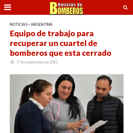
NOTICIAS
•
ARGENTINA
Equipo de trabajo para
recuperar un cuartel de
bomberos que esta cerrado
17 de septiembre de 2025