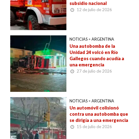
subsidio nacional
12 de julio de 2026
NOTICIAS
•
ARGENTINA
Una autobomba de la
Unidad 24 volcó en Río
Gallegos cuando acudía a
una emergencia
27 de julio de 2026
NOTICIAS
•
ARGENTINA
Un automóvil colisionó
contra una autobomba que
se dirigía a una emergencia
15 de julio de 2026