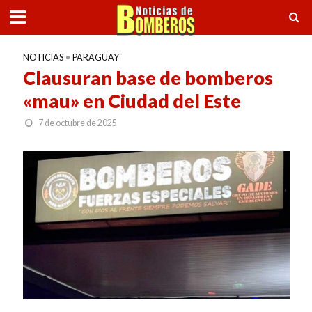
NOTICIAS
•
PARAGUAY
Clausuran base de bomberos
«mau» en Ciudad del Este
7 de octubre de 2025