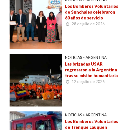
Los Bomberos Voluntarios
de Sunchales celebraron
60 años de servicio
28 de julio de 2026
NOTICIAS
•
ARGENTINA
Las brigadas USAR
regresaron a la Argentina
tras su misión humanitaria
12 de julio de 2026
NOTICIAS
•
ARGENTINA
Los Bomberos Voluntarios
de Trenque Lauquen