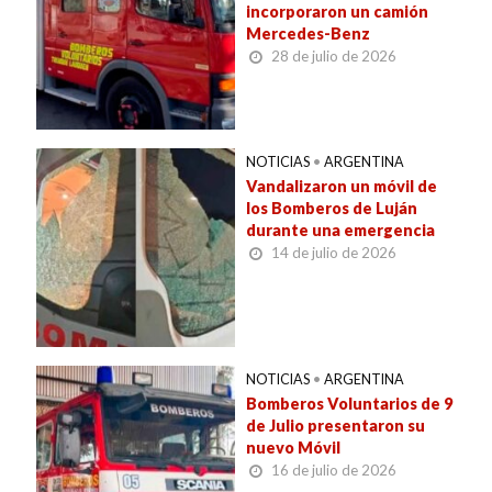
incorporaron un camión
Mercedes-Benz
28 de julio de 2026
NOTICIAS
•
ARGENTINA
Vandalizaron un móvil de
los Bomberos de Luján
durante una emergencia
14 de julio de 2026
NOTICIAS
•
ARGENTINA
Bomberos Voluntarios de 9
de Julio presentaron su
nuevo Móvil
16 de julio de 2026