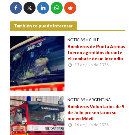
También te puede interesar
NOTICIAS
•
CHILE
Bomberos de Punta Arenas
fueron agredidos durante
el combate de un incendio
12 de julio de 2026
NOTICIAS
•
ARGENTINA
Bomberos Voluntarios de 9
de Julio presentaron su
nuevo Móvil
16 de julio de 2026