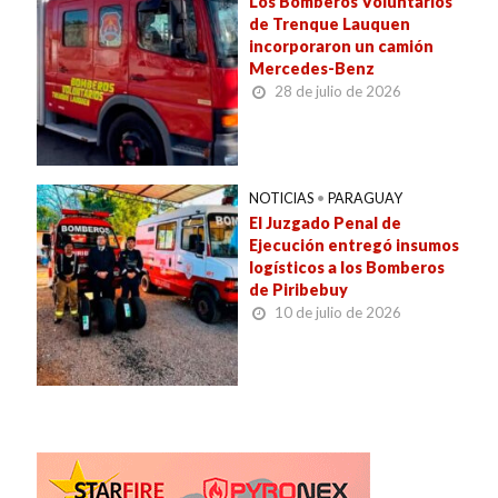
Los Bomberos Voluntarios
de Trenque Lauquen
incorporaron un camión
Mercedes-Benz
28 de julio de 2026
NOTICIAS
•
PARAGUAY
El Juzgado Penal de
Ejecución entregó insumos
logísticos a los Bomberos
de Piribebuy
10 de julio de 2026