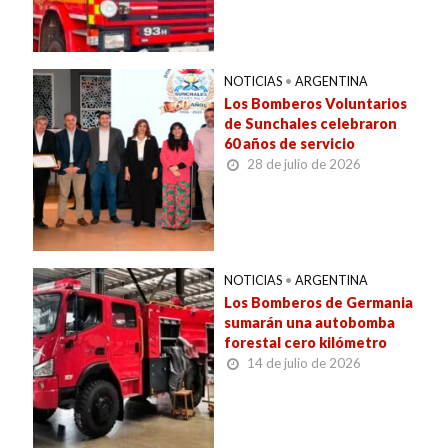
NOTICIAS
•
ARGENTINA
Los Bomberos Voluntarios
de Sunchales celebraron
60 años de servicio
28 de julio de 2026
NOTICIAS
•
ARGENTINA
Los Bomberos de Germania
sumarán una autobomba
forestal cero kilómetro
14 de julio de 2026