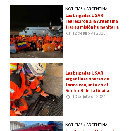
NOTICIAS
•
ARGENTINA
Las brigadas USAR
regresaron a la Argentina
tras su misión humanitaria
12 de julio de 2026
Las brigadas USAR
argentinas operan de
forma conjunta en el
Sector B de La Guaira
10 de julio de 2026
NOTICIAS
•
ARGENTINA