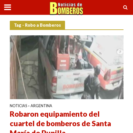
Tag - Robo a Bomberos
NOTICIAS
ARGENTINA
•
Robaron equipamiento del
cuartel de bomberos de Santa
María de Punilla