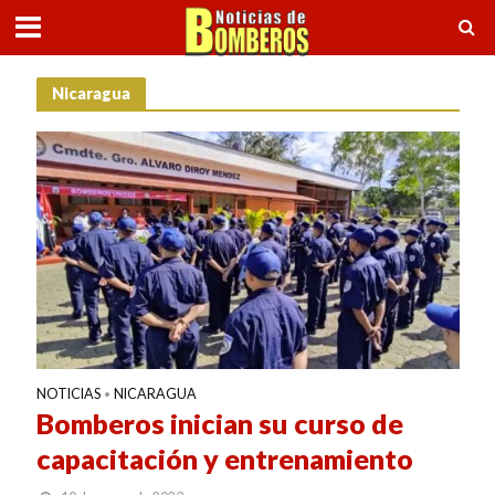
Nicaragua
NOTICIAS
NICARAGUA
•
Bomberos inician su curso de
capacitación y entrenamiento