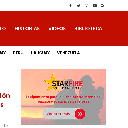
TO
HISTORIAS
VIDEOS
BIBLIOTECA
UAY
PERU
URUGUAY
VENEZUELA
ión
os
ento