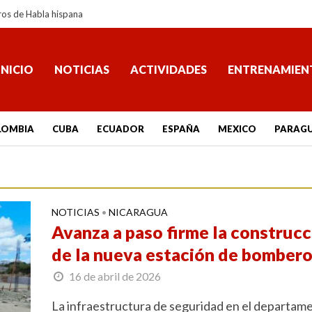
ros de Habla hispana
INICIO
NOTICIAS
ACTIVIDADES
ENTRENAMIEN
LOMBIA
CUBA
ECUADOR
ESPAÑA
MEXICO
PARAG
NOTICIAS
NICARAGUA
•
Avanza a paso firme la construcc
de la nueva estación de bomber
16 de abril de 2026
La infraestructura de seguridad en el departam