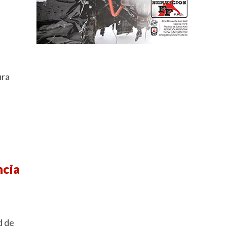
ura
ncia
d de