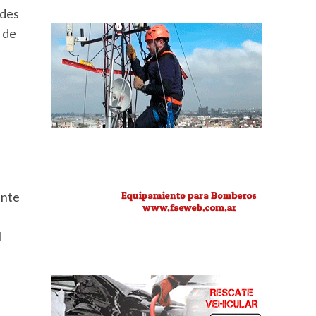
ades
 de
ante
l