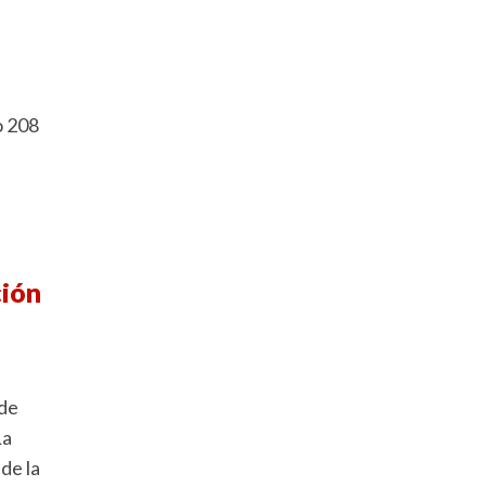
o 208
ción
 de
La
de la