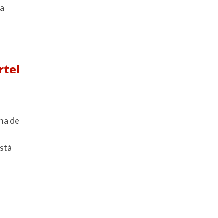
ua
rtel
na de
está