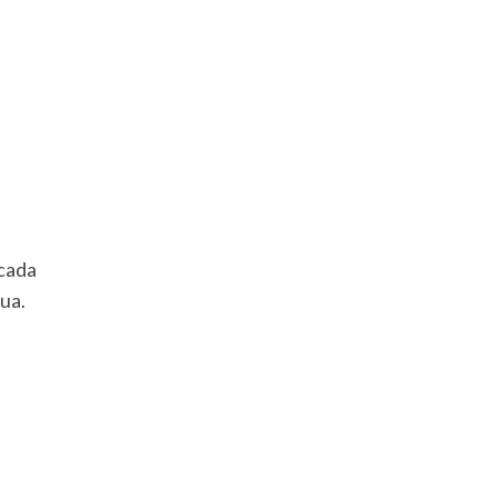
cada
ua.