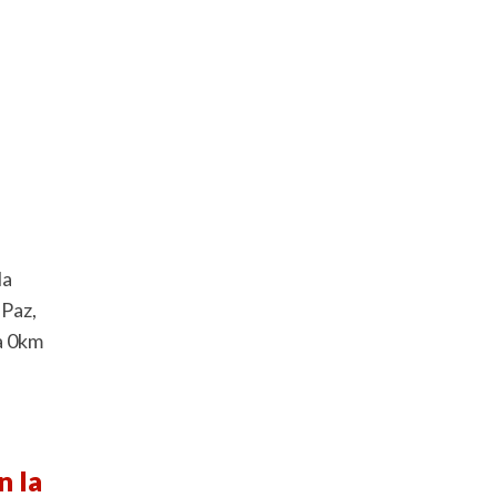
la
 Paz,
a 0km
n la