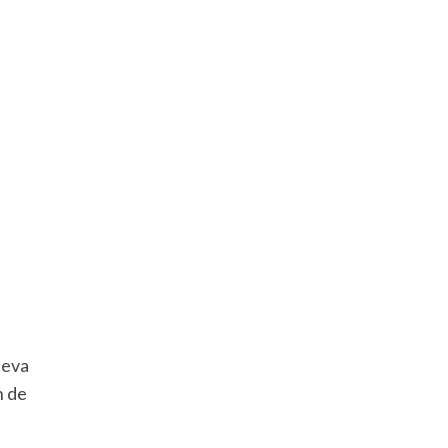
ueva
n de