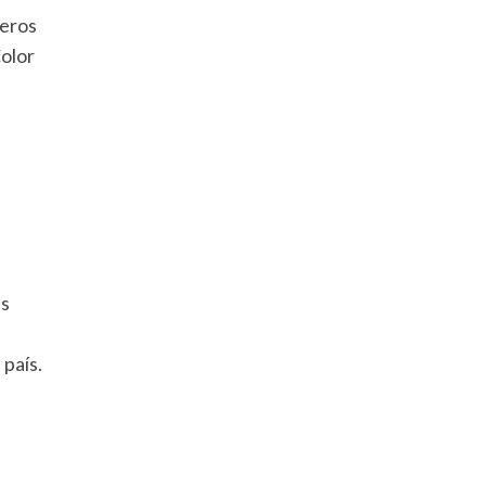
beros
Color
as
país.