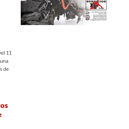
Del 11
 una
s de
ros
e