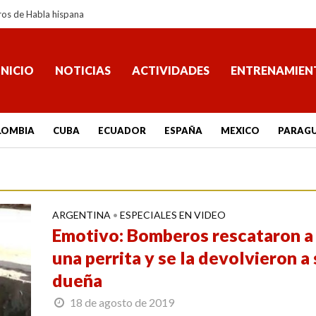
ros de Habla hispana
INICIO
NOTICIAS
ACTIVIDADES
ENTRENAMIEN
LOMBIA
CUBA
ECUADOR
ESPAÑA
MEXICO
PARAG
ARGENTINA
ESPECIALES EN VIDEO
•
Emotivo: Bomberos rescataron a
una perrita y se la devolvieron a
dueña
18 de agosto de 2019