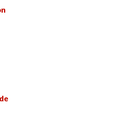
on
 de