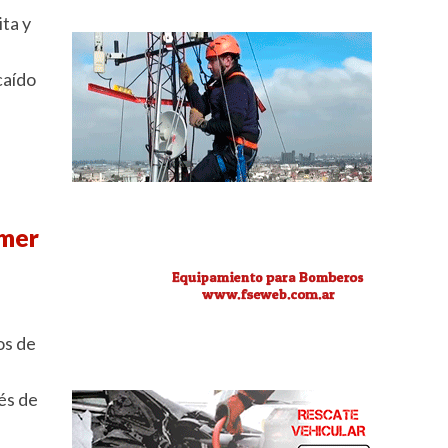
ta y
caído
imer
os de
és de