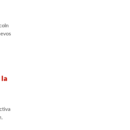
coln
uevos
 la
ctiva
e,