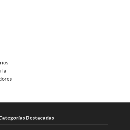
rios
 la
edores
Categorías Destacadas