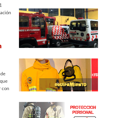
1
mación
n
 de
 que
r con