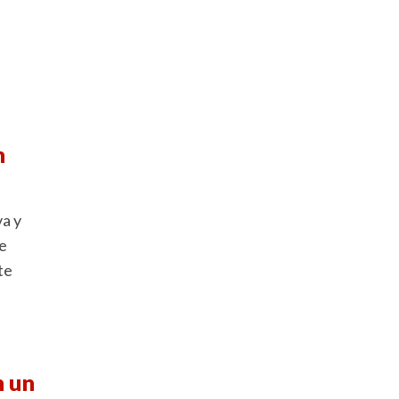
n
va y
e
te
n un