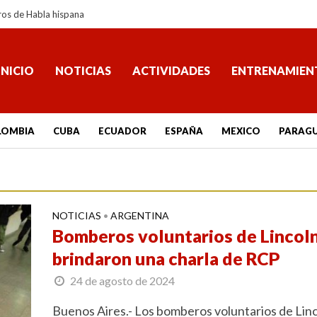
ros de Habla hispana
INICIO
NOTICIAS
ACTIVIDADES
ENTRENAMIEN
LOMBIA
CUBA
ECUADOR
ESPAÑA
MEXICO
PARAG
NOTICIAS
ARGENTINA
•
Bomberos voluntarios de Lincol
brindaron una charla de RCP
24 de agosto de 2024
Buenos Aires.- Los bomberos voluntarios de Lin