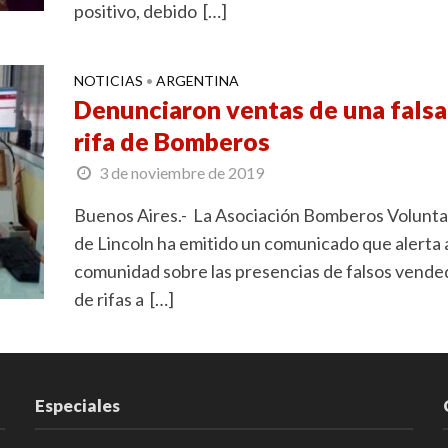
positivo, debido […]
NOTICIAS
ARGENTINA
•
Denunciaron ventas de una falsa
rifa de Bomberos
3 de noviembre de 2019
Buenos Aires.- La Asociación Bomberos Volunta
de Lincoln ha emitido un comunicado que alerta a
comunidad sobre las presencias de falsos vend
de rifas a […]
Especiales