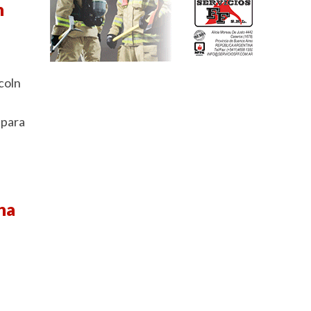
n
coln
 para
na