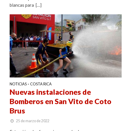
blancas para […]
NOTICIAS
COSTA RICA
•
Nuevas instalaciones de
Bomberos en San Vito de Coto
Brus
25 de marzo de 2022