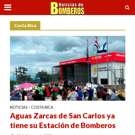
Costa Rica
NOTICIAS
COSTA RICA
•
Aguas Zarcas de San Carlos ya
tiene su Estación de Bomberos