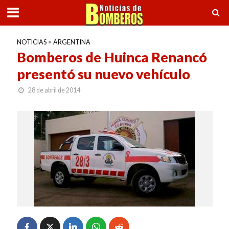
NOTICIAS
•
ARGENTINA
Bomberos de Huinca Renancó
presentó su nuevo vehículo
28 de abril de 2014