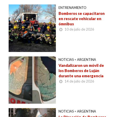
ENTRENAMIENTO
Bomberos se capacitaron
en rescate vehicular en
ómnibus
10 de julio de 2026
NOTICIAS
•
ARGENTINA
Vandalizaron un móvil de
los Bomberos de Luján
durante una emergencia
14 de julio de 2026
NOTICIAS
•
ARGENTINA