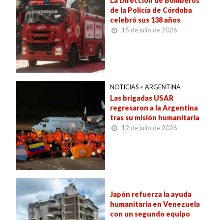
La Dirección de Bomberos
de la Policía de Córdoba
celebró sus 138 años
15 de julio de 2026
NOTICIAS
•
ARGENTINA
Las brigadas USAR
regresaron a la Argentina
tras su misión humanitaria
12 de julio de 2026
Japón refuerza la ayuda
humanitaria en Venezuela
con un segundo equipo