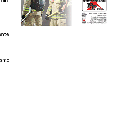
ente
ismo