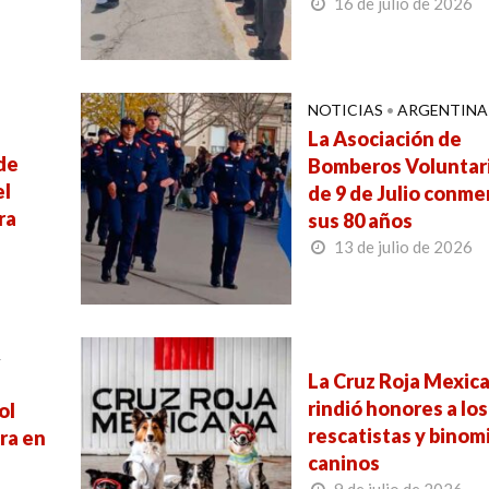
16 de julio de 2026
NOTICIAS
•
ARGENTINA
La Asociación de
de
Bomberos Voluntar
el
de 9 de Julio conm
ra
sus 80 años
13 de julio de 2026
A
La Cruz Roja Mexic
rindió honores a los
ol
rescatistas y binom
ra en
caninos
l
9 de julio de 2026