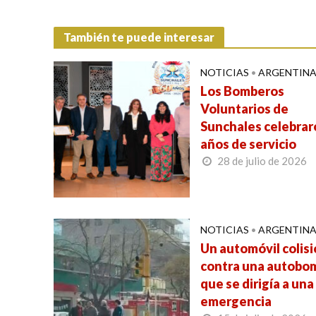
También te puede interesar
NOTICIAS
•
ARGENTIN
Los Bomberos
Voluntarios de
Sunchales celebrar
años de servicio
28 de julio de 2026
NOTICIAS
•
ARGENTIN
Un automóvil colis
contra una autobo
que se dirigía a una
emergencia