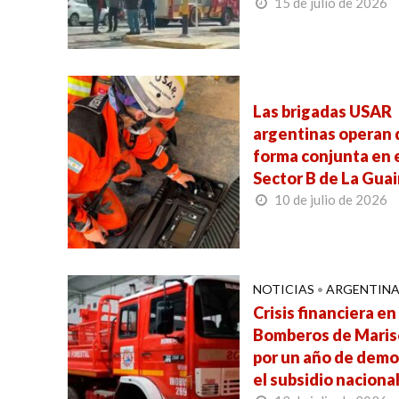
15 de julio de 2026
Las brigadas USAR
argentinas operan 
forma conjunta en 
Sector B de La Guai
10 de julio de 2026
NOTICIAS
•
ARGENTIN
Crisis financiera en
Bomberos de Maris
por un año de demo
el subsidio naciona