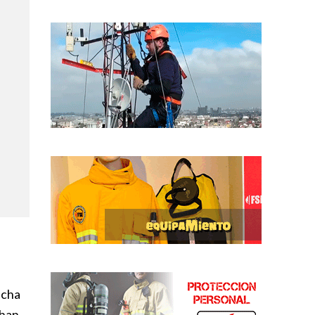
ncha
 han