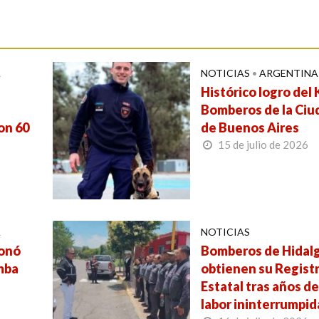
A
NOTICIAS
•
ARGENTINA
Histórico logro del 
Bomberos de la Ciu
on 60
de Buenos Aires
15 de julio de 2026
A
NOTICIAS
ionó
Bomberos de Hidal
mba
obtienen su Regist
Estatal tras años d
labor ininterrumpid