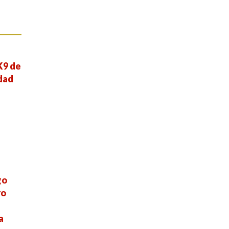
K9 de
dad
go
ro
e
a