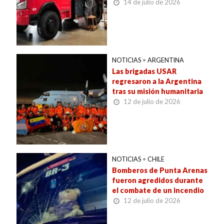
14 de julio de 2026
NOTICIAS
•
ARGENTINA
Las brigadas USAR
regresaron a la Argentina
tras su misión humanitaria
12 de julio de 2026
NOTICIAS
•
CHILE
Bomberos de Punta Arenas
fueron agredidos durante
el combate de un incendio
12 de julio de 2026