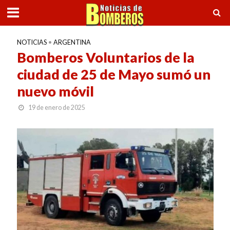
NOTICIAS
•
ARGENTINA
Bomberos Voluntarios de la
ciudad de 25 de Mayo sumó un
nuevo móvil
19 de enero de 2025