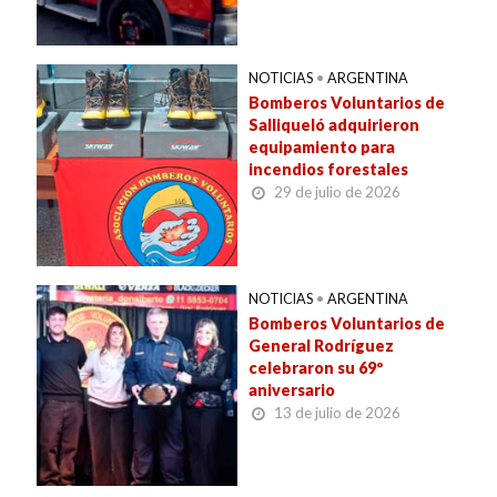
NOTICIAS
•
ARGENTINA
Bomberos Voluntarios de
Salliqueló adquirieron
equipamiento para
incendios forestales
29 de julio de 2026
NOTICIAS
•
ARGENTINA
Bomberos Voluntarios de
General Rodríguez
celebraron su 69º
aniversario
13 de julio de 2026