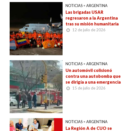
NOTICIAS
•
ARGENTINA
Las brigadas USAR
regresaron a la Argentina
tras su misión humanitaria
12 de julio de 2026
NOTICIAS
•
ARGENTINA
Un automóvil colisionó
contra una autobomba que
se dirigía a una emergencia
15 de julio de 2026
NOTICIAS
•
ARGENTINA
La Región A de CUO se