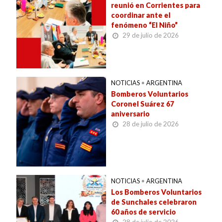
reunió en Corrientes para
coordinar ante el
fenómeno “El Niño”
29 de julio de 2026
NOTICIAS
•
ARGENTINA
Bomberos Voluntarios
Coronel Suárez 67
aniversario
28 de julio de 2026
NOTICIAS
•
ARGENTINA
Los Bomberos Voluntarios
de Sunchales celebraron
60 años de servicio