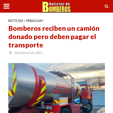
NOTICIAS
•
PARAGUAY
Bomberos reciben un camión
donado pero deben pagar el
transporte
3 de febrero de 2021