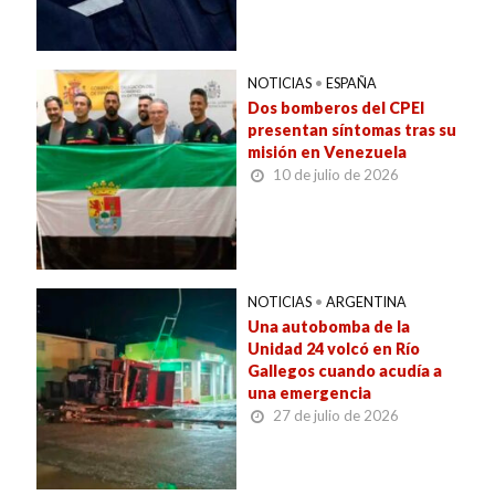
NOTICIAS
•
ESPAÑA
Dos bomberos del CPEI
presentan síntomas tras su
misión en Venezuela
10 de julio de 2026
NOTICIAS
•
ARGENTINA
Una autobomba de la
Unidad 24 volcó en Río
Gallegos cuando acudía a
una emergencia
27 de julio de 2026