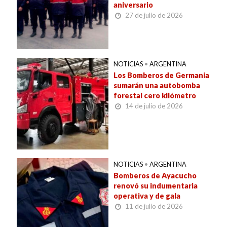
aniversario
27 de julio de 2026
NOTICIAS
•
ARGENTINA
Los Bomberos de Germania
sumarán una autobomba
forestal cero kilómetro
14 de julio de 2026
NOTICIAS
•
ARGENTINA
Bomberos de Ayacucho
renovó su indumentaria
operativa y de gala
11 de julio de 2026