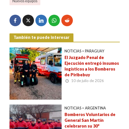
Nuevos equipos
También te puede interesar
NOTICIAS
•
PARAGUAY
El Juzgado Penal de
Ejecución entregó insumos
logísticos a los Bomberos
de Piribebuy
10 de julio de 2026
NOTICIAS
•
ARGENTINA
Bomberos Voluntarios de
General San Martín
celebraron su 30°