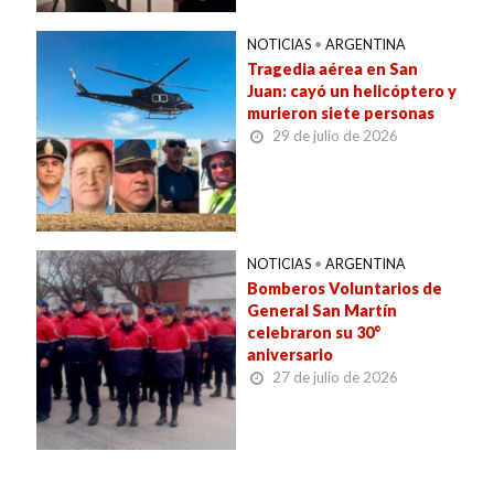
NOTICIAS
•
ARGENTINA
Tragedia aérea en San
Juan: cayó un helicóptero y
murieron siete personas
29 de julio de 2026
NOTICIAS
•
ARGENTINA
Bomberos Voluntarios de
General San Martín
celebraron su 30°
aniversario
27 de julio de 2026