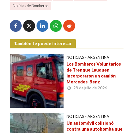
Noticias de Bomberos
También te puede interesar
NOTICIAS
•
ARGENTINA
Los Bomberos Voluntarios
de Trenque Lauquen
incorporaron un camión
Mercedes-Benz
28 de julio de 2026
NOTICIAS
•
ARGENTINA
Un automóvil colisionó
contra una autobomba que