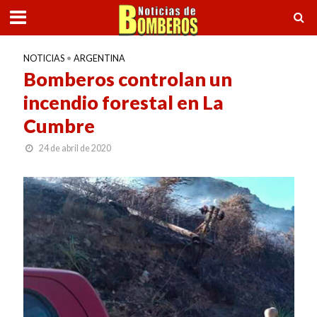
NOTICIAS
•
ARGENTINA
Bomberos controlan un
incendio forestal en La
Cumbre
24 de abril de 2020