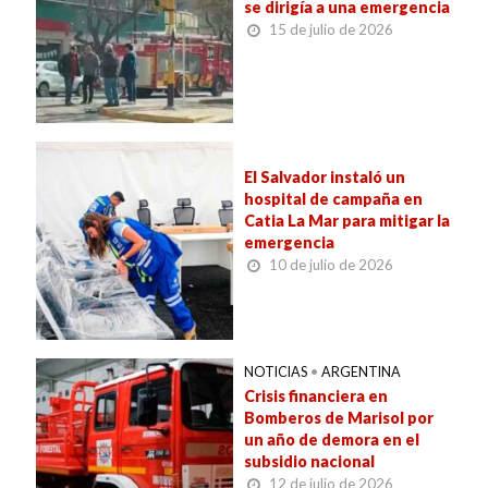
se dirigía a una emergencia
15 de julio de 2026
El Salvador instaló un
hospital de campaña en
Catia La Mar para mitigar la
emergencia
10 de julio de 2026
NOTICIAS
•
ARGENTINA
Crisis financiera en
Bomberos de Marisol por
un año de demora en el
subsidio nacional
12 de julio de 2026