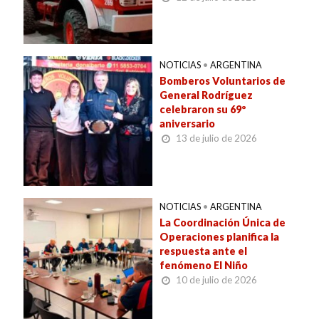
NOTICIAS
•
ARGENTINA
Bomberos Voluntarios de
General Rodríguez
celebraron su 69º
aniversario
13 de julio de 2026
NOTICIAS
•
ARGENTINA
La Coordinación Única de
Operaciones planifica la
respuesta ante el
fenómeno El Niño
10 de julio de 2026