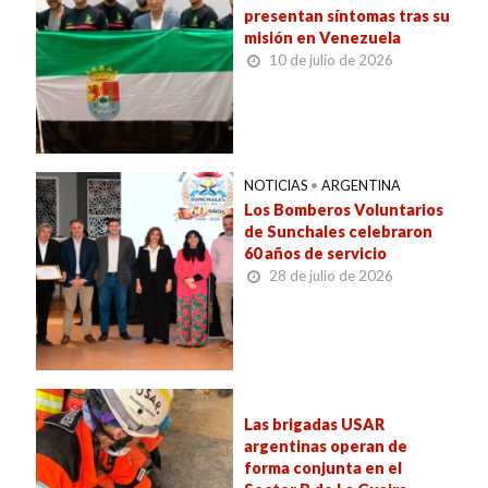
presentan síntomas tras su
misión en Venezuela
10 de julio de 2026
NOTICIAS
•
ARGENTINA
Los Bomberos Voluntarios
de Sunchales celebraron
60 años de servicio
28 de julio de 2026
Las brigadas USAR
argentinas operan de
forma conjunta en el