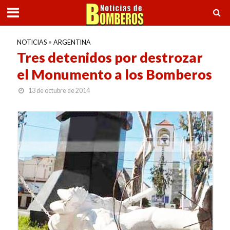
NOTICIAS
•
ARGENTINA
Tres detenidos por destrozar
el Monumento a los Bomberos
13 de octubre de 2014