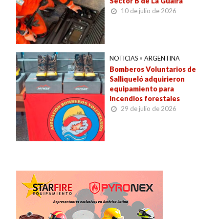
Sector B de La Guaira
10 de julio de 2026
NOTICIAS
•
ARGENTINA
Bomberos Voluntarios de
Salliqueló adquirieron
equipamiento para
incendios forestales
29 de julio de 2026