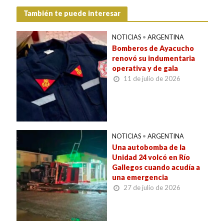
También te puede interesar
NOTICIAS
•
ARGENTINA
Bomberos de Ayacucho
renovó su indumentaria
operativa y de gala
11 de julio de 2026
NOTICIAS
•
ARGENTINA
Una autobomba de la
Unidad 24 volcó en Río
Gallegos cuando acudía a
una emergencia
27 de julio de 2026