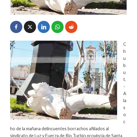
C
h
u
b
u
t.
-
A
la
s
o
c
ho de la mañana delincuentes borrachos afiliados al
sindicato de Luz y Fuerza de Río Turbio provincia de Santa