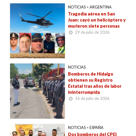
NOTICIAS
•
ARGENTINA
Tragedia aérea en San
Juan: cayó un helicóptero y
murieron siete personas
29 de julio de 2026
NOTICIAS
Bomberos de Hidalgo
obtienen su Registro
Estatal tras años de labor
ininterrumpida
16 de julio de 2026
NOTICIAS
•
ESPAÑA
Dos bomberos del CPEI