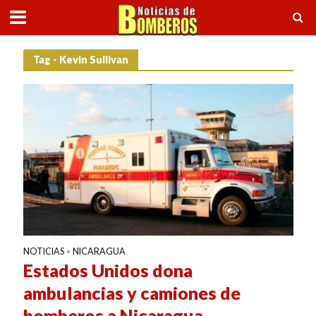
Tag - Kevin Sullivan
NOTICIAS
NICARAGUA
•
Estados Unidos dona
ambulancias y camiones de
bomberos a Nicaragua