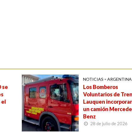
A
NOTICIAS
•
ARGENTINA
 se
Los Bomberos
es
Voluntarios de Tre
 el
Lauquen incorpora
”
un camión Mercede
Benz
28 de julio de 2026