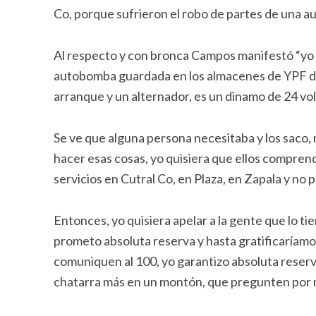
Co, porque sufrieron el robo de partes de una 
Al respecto y con bronca Campos manifestó “yo q
autobomba guardada en los almacenes de YPF de Pl
arranque y un alternador, es un dinamo de 24 vo
Se ve que alguna persona necesitaba y los saco,
hacer esas cosas, yo quisiera que ellos compren
servicios en Cutral Co, en Plaza, en Zapala y n
Entonces, yo quisiera apelar a la gente que lo ti
prometo absoluta reserva y hasta gratificaríamos
comuniquen al 100, yo garantizo absoluta reserva
chatarra más en un montón, que pregunten por m