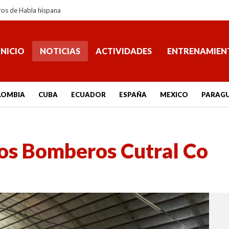
ros de Habla hispana
INICIO
NOTICIAS
ACTIVIDADES
ENTRENAMIEN
LOMBIA
CUBA
ECUADOR
ESPAÑA
MEXICO
PARAG
los Bomberos Cutral Co