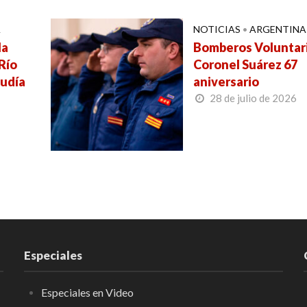
A
NOTICIAS
•
ARGENTINA
la
Bomberos Voluntar
Río
Coronel Suárez 67
cudía
aniversario
28 de julio de 2026
Especiales
Especiales en Video