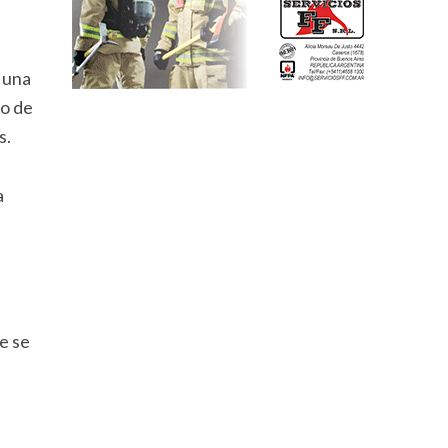
 una
ro de
s.
a
e se