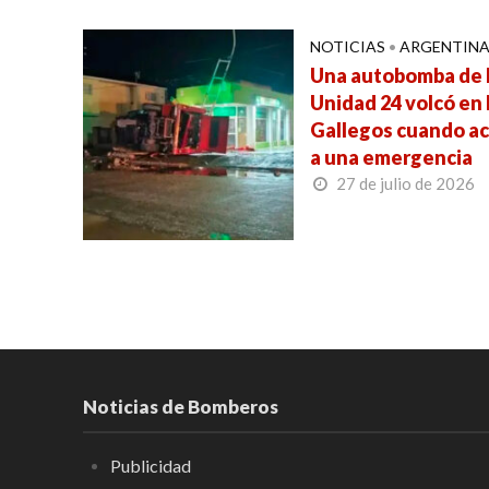
NOTICIAS
•
ARGENTIN
Una autobomba de 
Unidad 24 volcó en 
Gallegos cuando a
a una emergencia
27 de julio de 2026
Noticias de Bomberos
Publicidad