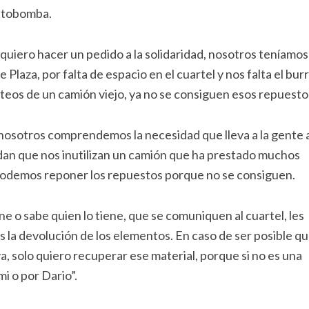
autobomba.
uiero hacer un pedido a la solidaridad, nosotros teníamos
aza, por falta de espacio en el cuartel y nos falta el bur
lteos de un camión viejo, ya no se consiguen esos repuesto
 nosotros comprendemos la necesidad que lleva a la gente 
dan que nos inutilizan un camión que ha prestado muchos
o podemos reponer los repuestos porque no se consiguen.
ene o sabe quien lo tiene, que se comuniquen al cuartel, les
 la devolución de los elementos. En caso de ser posible qu
, solo quiero recuperar ese material, porque si no es una
i o por Dario”.