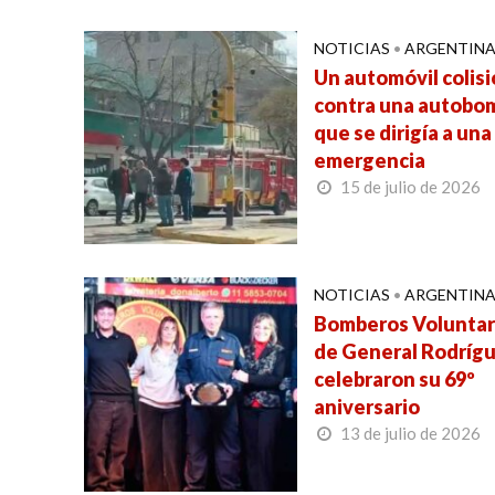
NOTICIAS
•
ARGENTIN
Un automóvil colis
contra una autobo
que se dirigía a una
emergencia
15 de julio de 2026
NOTICIAS
•
ARGENTIN
Bomberos Voluntar
de General Rodríg
celebraron su 69º
aniversario
13 de julio de 2026