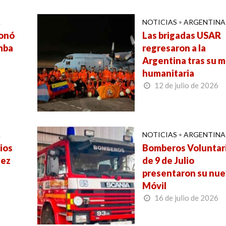
A
NOTICIAS
•
ARGENTINA
ionó
Las brigadas USAR
mba
regresaron a la
Argentina tras su m
humanitaria
12 de julio de 2026
A
NOTICIAS
•
ARGENTINA
ios
Bomberos Voluntar
uez
de 9 de Julio
presentaron su nu
Móvil
16 de julio de 2026