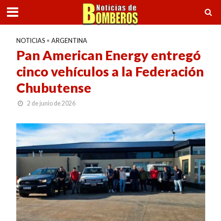
NOTICIAS
•
ARGENTINA
Pan American Energy entregó
cinco vehículos a la Federación
Chubutense
2 de junio de 2026