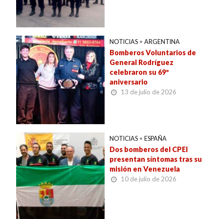
NOTICIAS
•
ARGENTINA
Bomberos Voluntarios de
General Rodríguez
celebraron su 69º
aniversario
13 de julio de 2026
NOTICIAS
•
ESPAÑA
Dos bomberos del CPEI
presentan síntomas tras su
misión en Venezuela
10 de julio de 2026