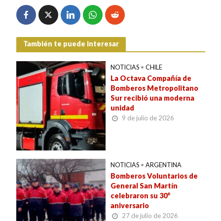
También te puede interesar
NOTICIAS
•
CHILE
La Octava Compañía de
Bomberos Metropolitano
Sur recibió una moderna
unidad
9 de julio de 2026
NOTICIAS
•
ARGENTINA
Bomberos Voluntarios de
General San Martín
celebraron su 30°
aniversario
27 de julio de 2026