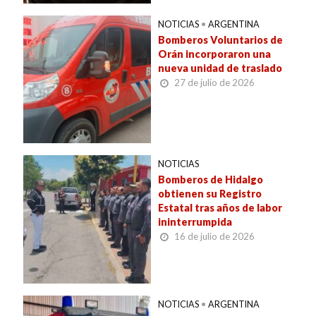
NOTICIAS
•
ARGENTINA
Bomberos Voluntarios de
Orán incorporaron una
nueva unidad de traslado
27 de julio de 2026
NOTICIAS
Bomberos de Hidalgo
obtienen su Registro
Estatal tras años de labor
ininterrumpida
16 de julio de 2026
NOTICIAS
•
ARGENTINA