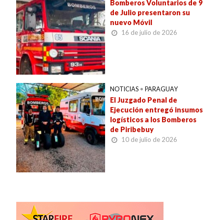
Bomberos Voluntarios de 9
de Julio presentaron su
nuevo Móvil
16 de julio de 2026
NOTICIAS
•
PARAGUAY
El Juzgado Penal de
Ejecución entregó insumos
logísticos a los Bomberos
de Piribebuy
10 de julio de 2026