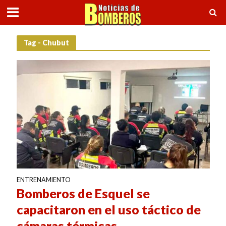
Tag - Chubut
ENTRENAMIENTO
Bomberos de Esquel se
capacitaron en el uso táctico de
cámaras térmicas