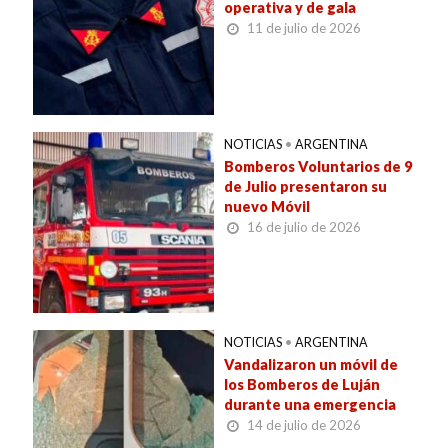
operativa y de gala
11 de julio de 2026
NOTICIAS
•
ARGENTINA
Bomberos Voluntarios de 9
de Julio presentaron su
nuevo Móvil
16 de julio de 2026
NOTICIAS
•
ARGENTINA
Vandalizaron un móvil de
los Bomberos de Luján
durante una emergencia
14 de julio de 2026