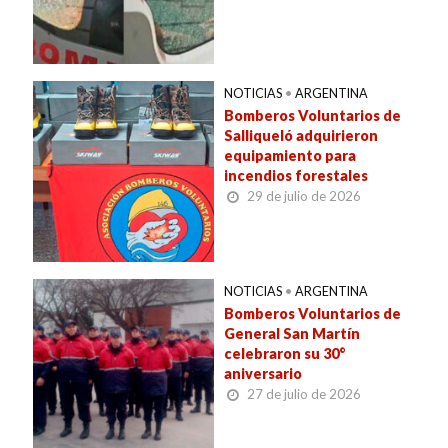
NOTICIAS
•
ARGENTINA
Bomberos Voluntarios de
Salliqueló adquirieron
equipamiento para
incendios forestales
29 de julio de 2026
NOTICIAS
•
ARGENTINA
Bomberos Voluntarios de
General San Martín
celebraron su 30°
aniversario
27 de julio de 2026