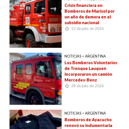
Crisis financiera en
Bomberos de Marisol por
un año de demora en el
subsidio nacional
12 de julio de 2026
NOTICIAS
•
ARGENTINA
Los Bomberos Voluntarios
de Trenque Lauquen
incorporaron un camión
Mercedes-Benz
28 de julio de 2026
NOTICIAS
•
ARGENTINA
Bomberos de Ayacucho
renovó su indumentaria