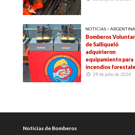
NOTICIAS
•
ARGENTIN
Bomberos Voluntar
de Salliqueló
adquirieron
equipamiento para
incendios forestal
29 de julio de 2026
Noticias de Bomberos