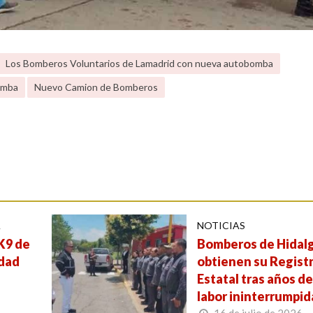
Los Bomberos Voluntarios de Lamadrid con nueva autobomba
omba
Nuevo Camion de Bomberos
A
NOTICIAS
 K9 de
Bomberos de Hidal
udad
obtienen su Regist
Estatal tras años d
labor ininterrumpid
16 de julio de 2026