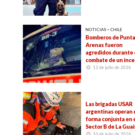
NOTICIAS
•
CHILE
Bomberos de Punt
Arenas fueron
agredidos durante 
combate de un inc
12 de julio de 2026
Las brigadas USAR
argentinas operan 
forma conjunta en 
Sector B de La Guai
10 de julio de 2026