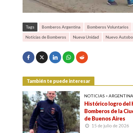
Tags
Bomberos Argentina
Bomberos Voluntarios
Noticias de Bomberos
Nueva Unidad
Nuevo Autob
También te puede interesar
NOTICIAS
•
ARGENTIN
Histórico logro del
Bomberos de la Ci
de Buenos Aires
15 de julio de 2026