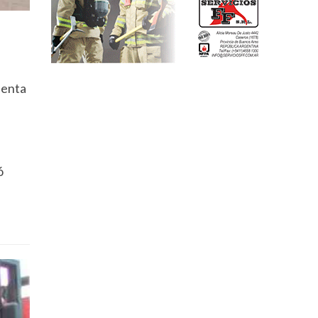
uenta
l
ó