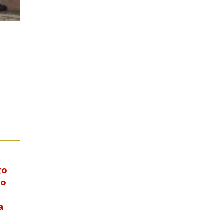
go
ro
e
a