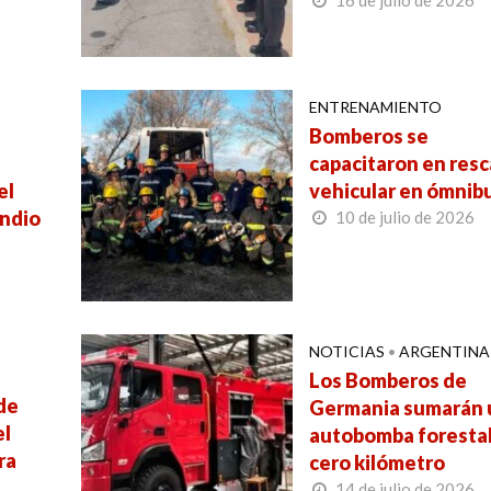
ENTRENAMIENTO
a
Bomberos se
capacitaron en res
el
vehicular en ómnib
endio
10 de julio de 2026
NOTICIAS
•
ARGENTINA
Los Bomberos de
de
Germania sumarán 
el
autobomba foresta
ra
cero kilómetro
14 de julio de 2026