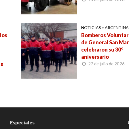
A
NOTICIAS
•
ARGENTINA
ios
Bomberos Voluntar
de General San Mar
celebraron su 30°
aniversario
es
27 de julio de 2026
Especiales