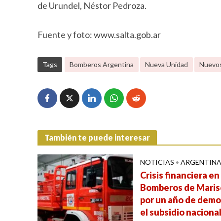
de Urundel, Néstor Pedroza.
Fuente y foto: www.salta.gob.ar
Tags
Bomberos Argentina
Nueva Unidad
Nuevos
También te puede interesar
NOTICIAS
•
ARGENTIN
Crisis financiera en
Bomberos de Maris
por un año de demo
el subsidio naciona