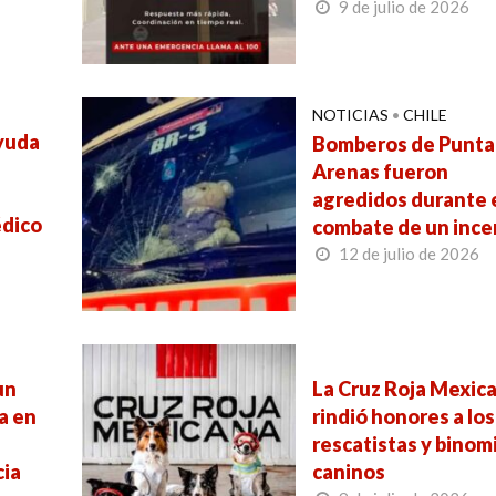
9 de julio de 2026
NOTICIAS
•
CHILE
ayuda
Bomberos de Punta
Arenas fueron
agredidos durante 
dico
combate de un ince
12 de julio de 2026
un
La Cruz Roja Mexic
a en
rindió honores a los
rescatistas y binom
cia
caninos