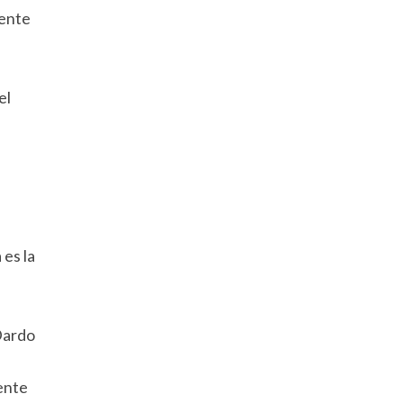
dente
el
 es la
Dardo
ente