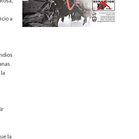
 Rosa,
icio a
endios
anas
la
ir
ue la