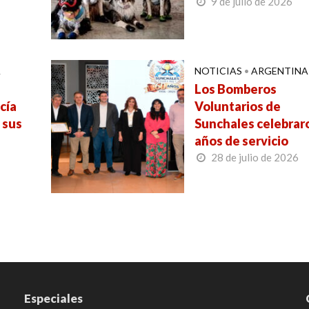
9 de julio de 2026
A
NOTICIAS
•
ARGENTINA
Los Bomberos
cía
Voluntarios de
 sus
Sunchales celebrar
años de servicio
28 de julio de 2026
Especiales