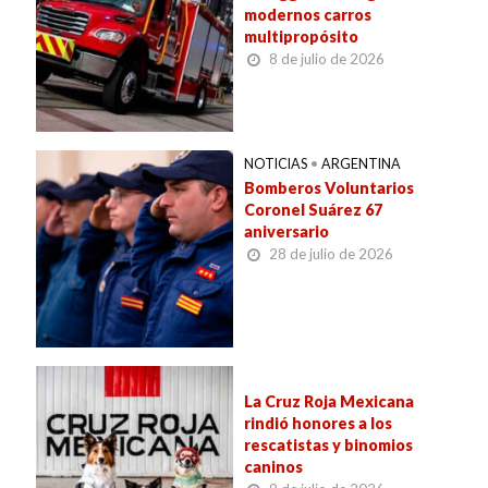
modernos carros
multipropósito
8 de julio de 2026
NOTICIAS
•
ARGENTINA
Bomberos Voluntarios
Coronel Suárez 67
aniversario
28 de julio de 2026
La Cruz Roja Mexicana
rindió honores a los
rescatistas y binomios
caninos