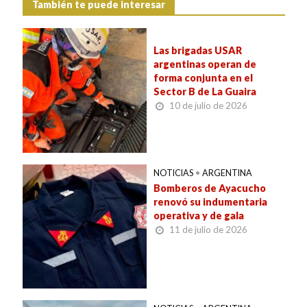
También te puede interesar
Las brigadas USAR
argentinas operan de
forma conjunta en el
Sector B de La Guaira
10 de julio de 2026
NOTICIAS
•
ARGENTINA
Bomberos de Ayacucho
renovó su indumentaria
operativa y de gala
11 de julio de 2026