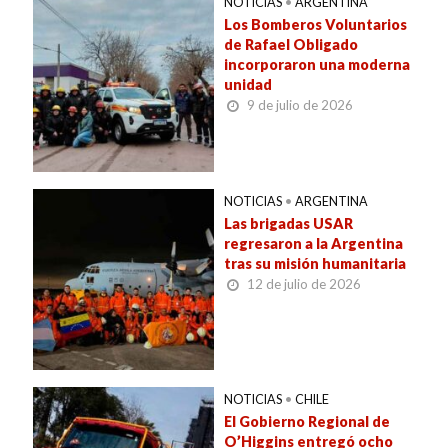
NOTICIAS
•
ARGENTINA
Los Bomberos Voluntarios
de Rafael Obligado
incorporaron una moderna
unidad
9 de julio de 2026
NOTICIAS
•
ARGENTINA
Las brigadas USAR
regresaron a la Argentina
tras su misión humanitaria
12 de julio de 2026
NOTICIAS
•
CHILE
El Gobierno Regional de
O’Higgins entregó ocho