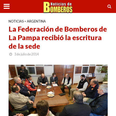
NOTICIAS
•
ARGENTINA
La Federación de Bomberos de
La Pampa recibió la escritura
de la sede
3 de julio de 2014