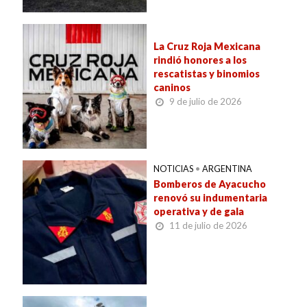
La Cruz Roja Mexicana
rindió honores a los
rescatistas y binomios
caninos
9 de julio de 2026
NOTICIAS
•
ARGENTINA
Bomberos de Ayacucho
renovó su indumentaria
operativa y de gala
11 de julio de 2026