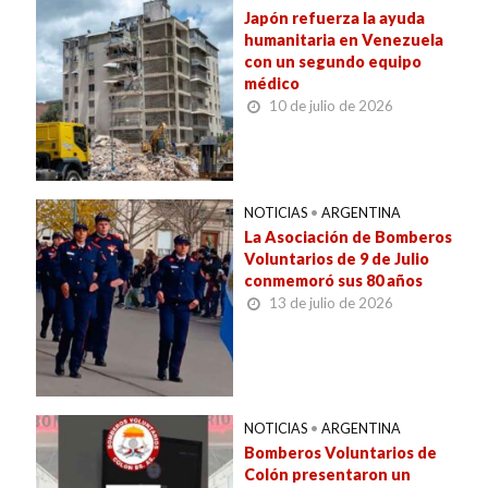
Japón refuerza la ayuda
humanitaria en Venezuela
con un segundo equipo
médico
10 de julio de 2026
NOTICIAS
•
ARGENTINA
La Asociación de Bomberos
Voluntarios de 9 de Julio
conmemoró sus 80 años
13 de julio de 2026
NOTICIAS
•
ARGENTINA
Bomberos Voluntarios de
Colón presentaron un