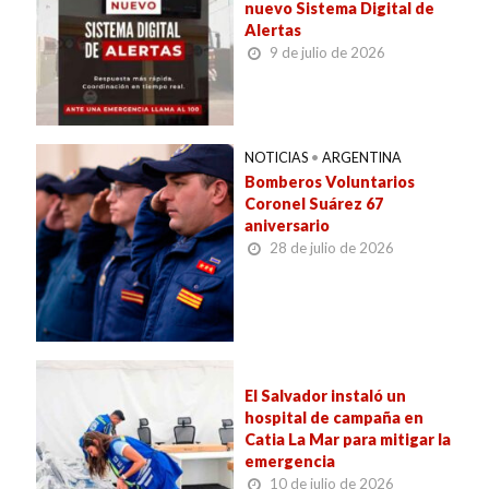
nuevo Sistema Digital de
Alertas
9 de julio de 2026
NOTICIAS
•
ARGENTINA
Bomberos Voluntarios
Coronel Suárez 67
aniversario
28 de julio de 2026
El Salvador instaló un
hospital de campaña en
Catia La Mar para mitigar la
emergencia
10 de julio de 2026