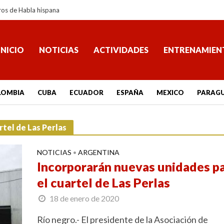
ros de Habla hispana
INICIO
NOTICIAS
ACTIVIDADES
ENTRENAMIEN
LOMBIA
CUBA
ECUADOR
ESPAÑA
MEXICO
PARAG
rtel de Las Perlas
NOTICIAS
ARGENTINA
•
Incorporarán nuevas unidades p
el cuartel de Las Perlas
18 de enero de 2020
Río negro.- El presidente de la Asociación de