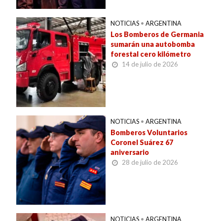
NOTICIAS
•
ARGENTINA
Los Bomberos de Germania
sumarán una autobomba
forestal cero kilómetro
14 de julio de 2026
NOTICIAS
•
ARGENTINA
Bomberos Voluntarios
Coronel Suárez 67
aniversario
28 de julio de 2026
NOTICIAS
•
ARGENTINA