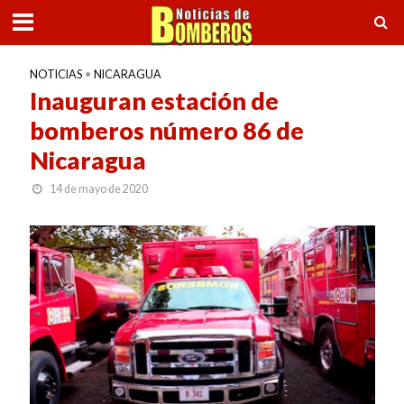
NOTICIAS
•
NICARAGUA
Inauguran estación de
bomberos número 86 de
Nicaragua
14 de mayo de 2020