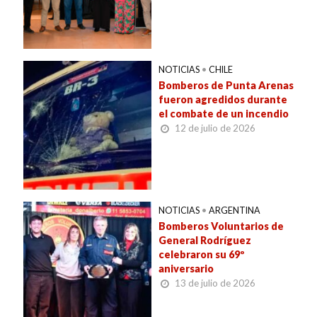
NOTICIAS
•
CHILE
Bomberos de Punta Arenas
fueron agredidos durante
el combate de un incendio
12 de julio de 2026
NOTICIAS
•
ARGENTINA
Bomberos Voluntarios de
General Rodríguez
celebraron su 69º
aniversario
13 de julio de 2026