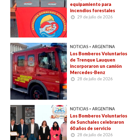
equipamiento para
incendios forestales
29 de julio de 2026
NOTICIAS
•
ARGENTINA
Los Bomberos Voluntarios
de Trenque Lauquen
incorporaron un camión
Mercedes-Benz
28 de julio de 2026
NOTICIAS
•
ARGENTINA
Los Bomberos Voluntarios
de Sunchales celebraron
60 años de servicio
28 de julio de 2026