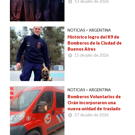
13 de julio de 2026
NOTICIAS
•
ARGENTINA
Histórico logro del K9 de
Bomberos de la Ciudad de
Buenos Aires
15 de julio de 2026
NOTICIAS
•
ARGENTINA
Bomberos Voluntarios de
Orán incorporaron una
nueva unidad de traslado
27 de julio de 2026