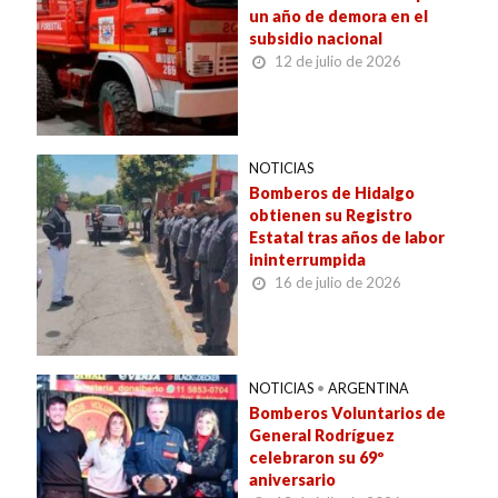
un año de demora en el
subsidio nacional
12 de julio de 2026
NOTICIAS
Bomberos de Hidalgo
obtienen su Registro
Estatal tras años de labor
ininterrumpida
16 de julio de 2026
NOTICIAS
•
ARGENTINA
Bomberos Voluntarios de
General Rodríguez
celebraron su 69º
aniversario