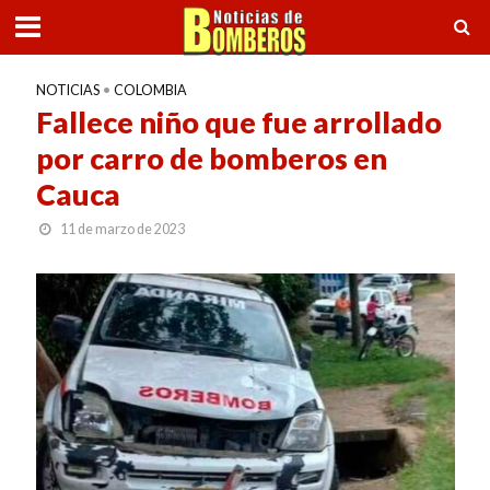
NOTICIAS
•
COLOMBIA
Fallece niño que fue arrollado
por carro de bomberos en
Cauca
11 de marzo de 2023