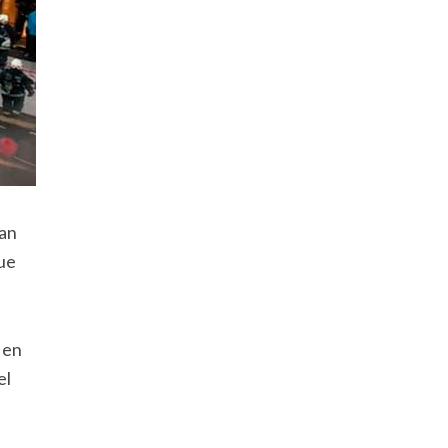
San
ue
 en
el