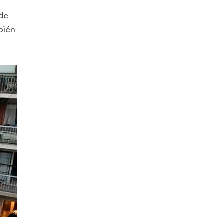
 de
bién