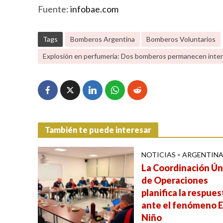
Fuente:
infobae.com
Tags
Bomberos Argentina
Bomberos Voluntarios
Explosión en perfumería: Dos bomberos permanecen intern
También te puede interesar
NOTICIAS
•
ARGENTIN
La Coordinación Ún
de Operaciones
planifica la respues
ante el fenómeno E
Niño