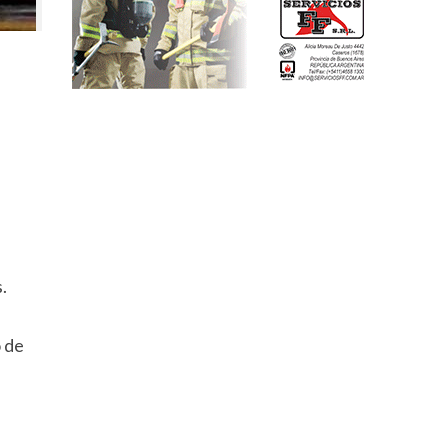
.
 de