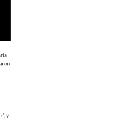
ría
taron
”, y