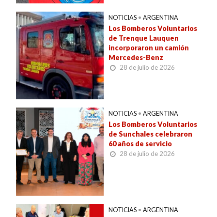
NOTICIAS
•
ARGENTINA
Los Bomberos Voluntarios
de Trenque Lauquen
incorporaron un camión
Mercedes-Benz
28 de julio de 2026
NOTICIAS
•
ARGENTINA
Los Bomberos Voluntarios
de Sunchales celebraron
60 años de servicio
28 de julio de 2026
NOTICIAS
•
ARGENTINA