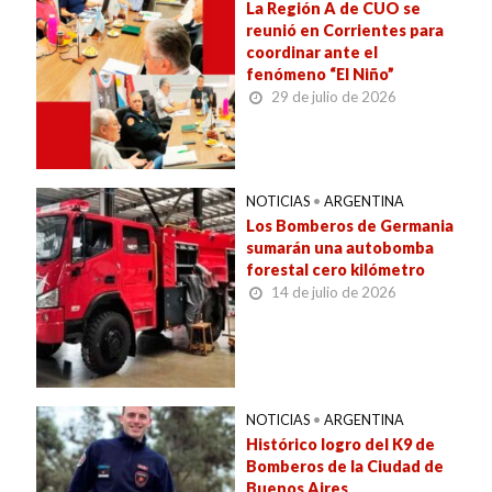
La Región A de CUO se
reunió en Corrientes para
coordinar ante el
fenómeno “El Niño”
29 de julio de 2026
NOTICIAS
•
ARGENTINA
Los Bomberos de Germania
sumarán una autobomba
forestal cero kilómetro
14 de julio de 2026
NOTICIAS
•
ARGENTINA
Histórico logro del K9 de
Bomberos de la Ciudad de
Buenos Aires