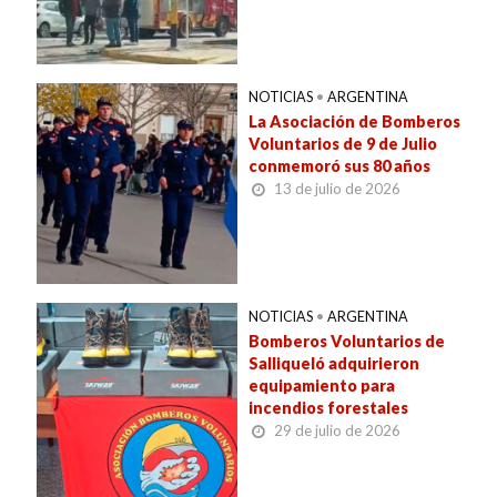
NOTICIAS
•
ARGENTINA
La Asociación de Bomberos
Voluntarios de 9 de Julio
conmemoró sus 80 años
13 de julio de 2026
NOTICIAS
•
ARGENTINA
Bomberos Voluntarios de
Salliqueló adquirieron
equipamiento para
incendios forestales
29 de julio de 2026