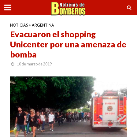
NOTICIAS
•
ARGENTINA
Evacuaron el shopping
Unicenter por una amenaza de
bomba
10 de marzo de 2019