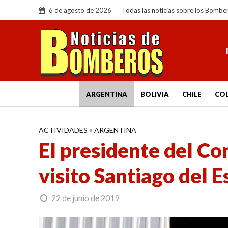
6 de agosto de 2026
Todas las noticias sobre los Bombe
ARGENTINA
BOLIVIA
CHILE
CO
ACTIVIDADES
•
ARGENTINA
El presidente del C
visito Santiago del E
22 de junio de 2019