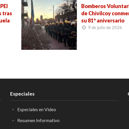
PEI
Bomberos Voluntar
 tras
de Chivilcoy conm
uela
su 81º aniversario
9 de julio de 2026
Especiales
Especiales en Video
Resumen Informativo