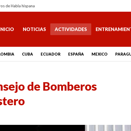
ros de Habla hispana
INICIO
NOTICIAS
ACTIVIDADES
ENTRENAMIEN
LOMBIA
CUBA
ECUADOR
ESPAÑA
MEXICO
PARAG
onsejo de Bomberos
stero