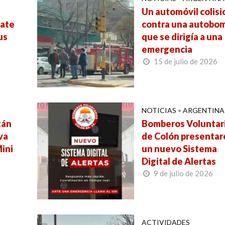
Un automóvil colis
cate
contra una autobo
us
que se dirigía a una
emergencia
15 de julio de 2026
NOTICIAS
•
ARGENTINA
tán
Bomberos Voluntar
va
de Colón presentar
Mini
un nuevo Sistema
Digital de Alertas
9 de julio de 2026
ACTIVIDADES