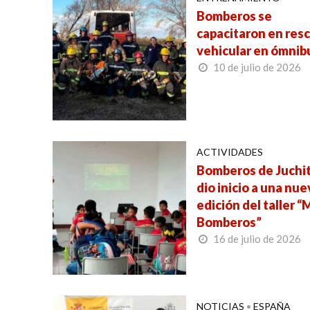
Bomberos se
capacitaron en res
vehicular en ómnib
10 de julio de 2026
ACTIVIDADES
Bomberos de Juchi
dio inicio a una nue
edición del taller “
Bomberos”
16 de julio de 2026
NOTICIAS
•
ESPAÑA