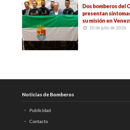
Dos bomberos del C
presentan síntomas
su misión en Venez
10 de julio de 2026
Noticias de Bomberos
Publicidad
Contacto