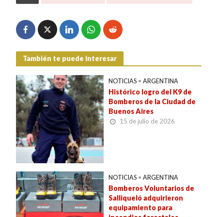
También te puede interesar
NOTICIAS
•
ARGENTINA
Histórico logro del K9 de
Bomberos de la Ciudad de
Buenos Aires
15 de julio de 2026
NOTICIAS
•
ARGENTINA
Bomberos Voluntarios de
Salliqueló adquirieron
equipamiento para