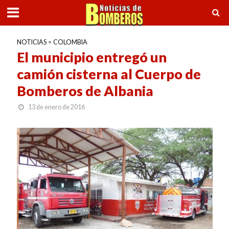
NOTICIAS
•
COLOMBIA
El municipio entregó un
camión cisterna al Cuerpo de
Bomberos de Albania
13 de enero de 2016