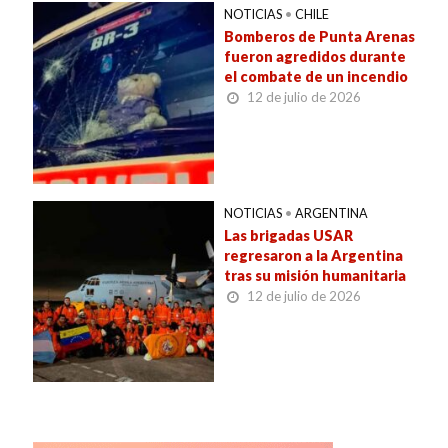
NOTICIAS
•
CHILE
Bomberos de Punta Arenas
fueron agredidos durante
el combate de un incendio
12 de julio de 2026
NOTICIAS
•
ARGENTINA
Las brigadas USAR
regresaron a la Argentina
tras su misión humanitaria
12 de julio de 2026