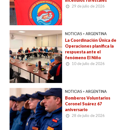
incendios forestales
29 de julio de 2026
NOTICIAS
•
ARGENTINA
La Coordinación Única de
Operaciones planifica la
respuesta ante el
fenómeno El Niño
10 de julio de 2026
NOTICIAS
•
ARGENTINA
Bomberos Voluntarios
Coronel Suárez 67
aniversario
28 de julio de 2026