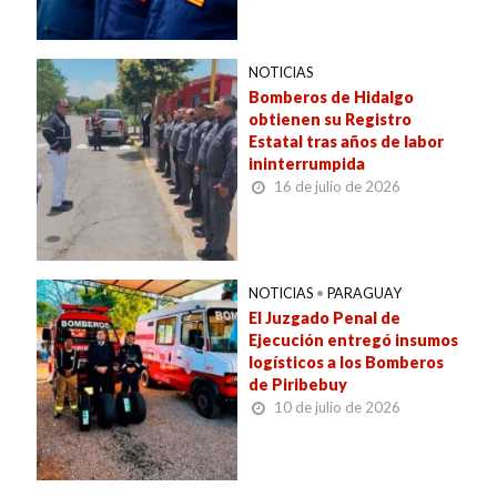
NOTICIAS
Bomberos de Hidalgo
obtienen su Registro
Estatal tras años de labor
ininterrumpida
16 de julio de 2026
NOTICIAS
•
PARAGUAY
El Juzgado Penal de
Ejecución entregó insumos
logísticos a los Bomberos
de Piribebuy
10 de julio de 2026