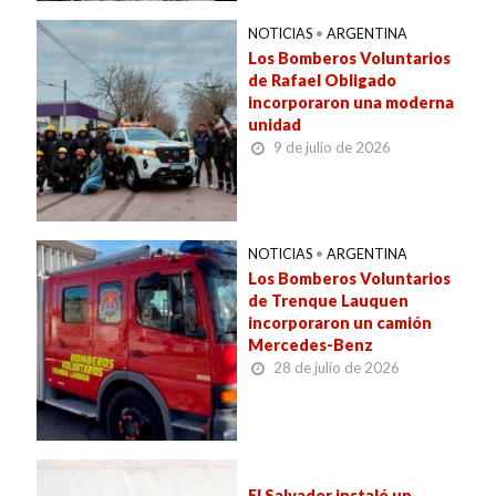
NOTICIAS
•
ARGENTINA
Los Bomberos Voluntarios
de Rafael Obligado
incorporaron una moderna
unidad
9 de julio de 2026
NOTICIAS
•
ARGENTINA
Los Bomberos Voluntarios
de Trenque Lauquen
incorporaron un camión
Mercedes-Benz
28 de julio de 2026
El Salvador instaló un