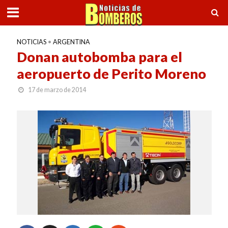
NOTICIAS
•
ARGENTINA
Donan autobomba para el
aeropuerto de Perito Moreno
17 de marzo de 2014