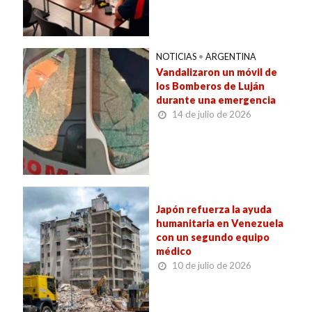
NOTICIAS
•
ARGENTINA
Vandalizaron un móvil de
los Bomberos de Luján
durante una emergencia
14 de julio de 2026
Japón refuerza la ayuda
humanitaria en Venezuela
con un segundo equipo
médico
10 de julio de 2026