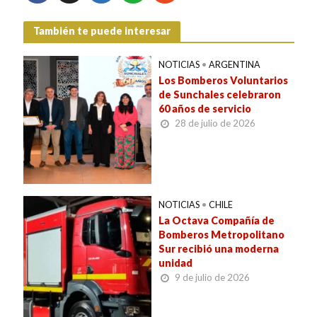
También te puede interesar
NOTICIAS
•
ARGENTINA
Los Bomberos Voluntarios
de Sunchales celebraron
60 años de servicio
28 de julio de 2026
NOTICIAS
•
CHILE
La Octava Compañía de
Bomberos Metropolitano
Sur recibió una moderna
unidad
9 de julio de 2026