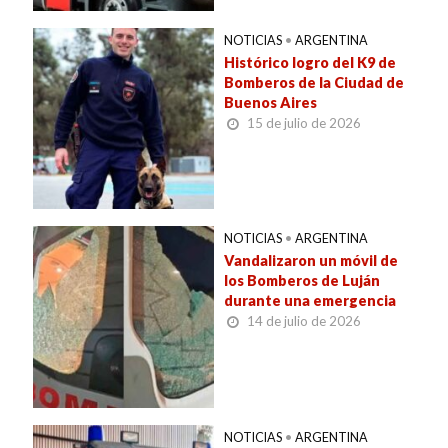
NOTICIAS
•
ARGENTINA
Histórico logro del K9 de
Bomberos de la Ciudad de
Buenos Aires
15 de julio de 2026
NOTICIAS
•
ARGENTINA
Vandalizaron un móvil de
los Bomberos de Luján
durante una emergencia
14 de julio de 2026
NOTICIAS
•
ARGENTINA