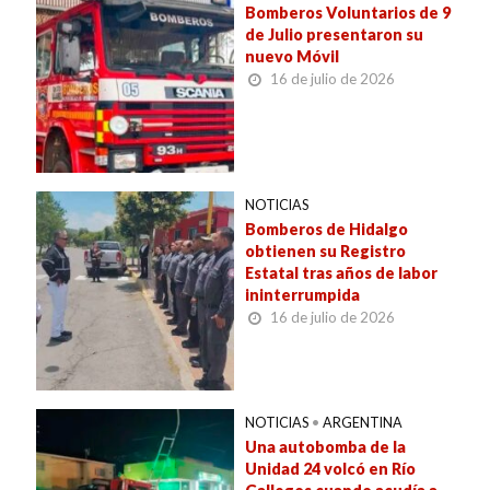
Bomberos Voluntarios de 9
de Julio presentaron su
nuevo Móvil
16 de julio de 2026
NOTICIAS
Bomberos de Hidalgo
obtienen su Registro
Estatal tras años de labor
ininterrumpida
16 de julio de 2026
NOTICIAS
•
ARGENTINA
Una autobomba de la
Unidad 24 volcó en Río