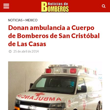
NOTICIAS
•
MEXICO
Donan ambulancia a Cuerpo
de Bomberos de San Cristóbal
de Las Casas
25 de abril de 2014