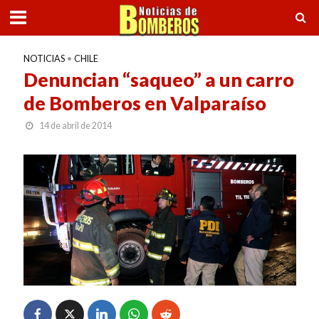
NOTICIAS
•
CHILE
Denuncian “saqueo” a un carro
de Bomberos en Valparaíso
14 de abril de 2014