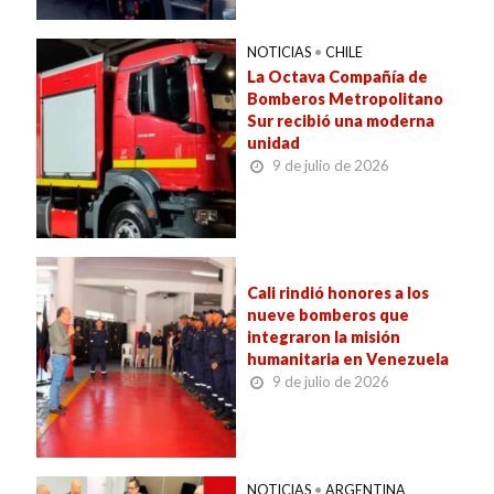
NOTICIAS
•
CHILE
La Octava Compañía de
Bomberos Metropolitano
Sur recibió una moderna
unidad
9 de julio de 2026
Cali rindió honores a los
nueve bomberos que
integraron la misión
humanitaria en Venezuela
9 de julio de 2026
NOTICIAS
•
ARGENTINA