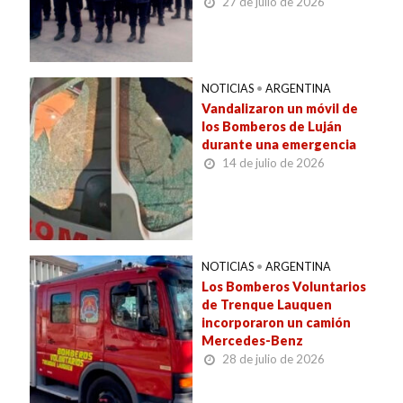
27 de julio de 2026
NOTICIAS
•
ARGENTINA
Vandalizaron un móvil de
los Bomberos de Luján
durante una emergencia
14 de julio de 2026
NOTICIAS
•
ARGENTINA
Los Bomberos Voluntarios
de Trenque Lauquen
incorporaron un camión
Mercedes-Benz
28 de julio de 2026