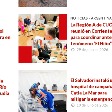
A
NOTICIAS
•
ARGENTINA
La Región A de CUO
ol
reunió en Corrient
ra en
para coordinar ante
l
fenómeno “El Niño”
29 de julio de 2026
A
El Salvador instaló 
la
hospital de campañ
Río
Catia La Mar para
cudía
mitigar la emergenc
10 de julio de 2026