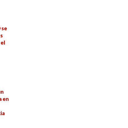
 se
es
 el
un
a en
ia