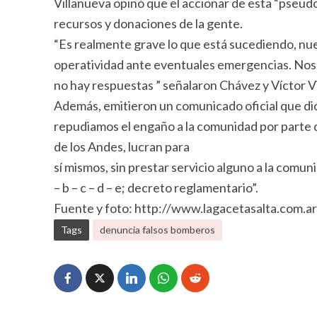
Villanueva opinó que el accionar de esta “pseudo
recursos y donaciones de la gente.
“Es realmente grave lo que está sucediendo, nues
operatividad ante eventuales emergencias. Nos c
no hay respuestas ” señalaron Chávez y Víctor V
Además, emitieron un comunicado oficial que di
repudiamos el engaño a la comunidad por parte d
de los Andes, lucran para
sí mismos, sin prestar servicio alguno a la comuni
– b – c – d – e; decreto reglamentario”.
Fuente y foto: http://www.lagacetasalta.com.ar
Tags
denuncia falsos bomberos