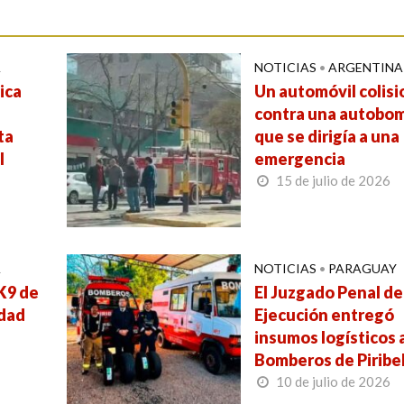
A
NOTICIAS
•
ARGENTINA
ica
Un automóvil colis
contra una autobo
ta
que se dirigía a una
l
emergencia
15 de julio de 2026
A
NOTICIAS
•
PARAGUAY
 K9 de
El Juzgado Penal de
udad
Ejecución entregó
insumos logísticos a
Bomberos de Pirib
10 de julio de 2026