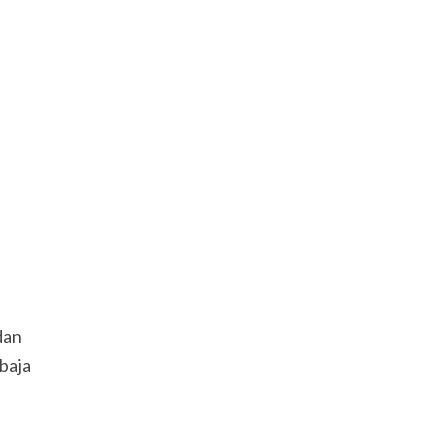
dan
baja