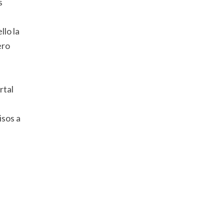
s
lo la
ero
rtal
isos a