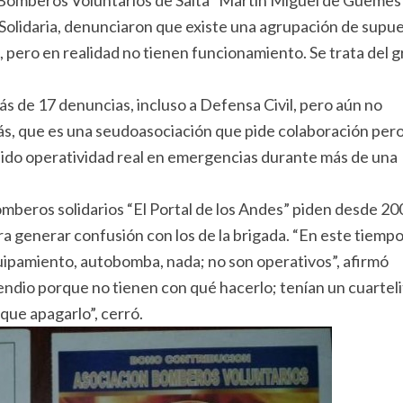
 Bomberos Voluntarios de Salta “Martin Miguel de Güemes
 Solidaria, denunciaron que existe una agrupación de supu
 pero en realidad no tienen funcionamiento. Se trata del 
 de 17 denuncias, incluso a Defensa Civil, pero aún no
, que es una seudoasociación que pide colaboración pero
enido operatividad real en emergencias durante más de una
omberos solidarios “El Portal de los Andes” piden desde 20
para generar confusión con los de la brigada. “En este tiemp
uipamiento, autobomba, nada; no son operativos”, afirmó
ndio porque no tienen con qué hacerlo; tenían un cuarteli
que apagarlo”, cerró.