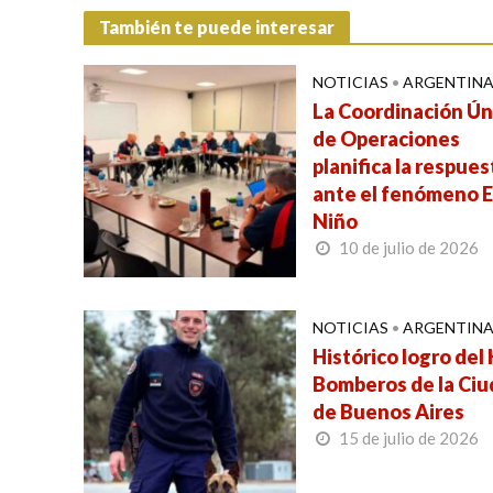
También te puede interesar
NOTICIAS
•
ARGENTIN
La Coordinación Ún
de Operaciones
planifica la respues
ante el fenómeno E
Niño
10 de julio de 2026
NOTICIAS
•
ARGENTIN
Histórico logro del
Bomberos de la Ci
de Buenos Aires
15 de julio de 2026