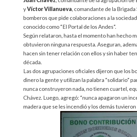
Juan Chávez
, comandante de la agrupación de
y
Víctor Villanueva
, comandante de la Brigada
bomberos que pide colaboraciones a la sociedad,
conocido como “El Portal de los Andes”.
Según relataron, hasta el momento han hecho más
obtuvieron ninguna respuesta. Aseguran, además
hacen sin tener relación con ellos y sin haber t
década.
Las dos agrupaciones oficiales dijeron que los b
dinero la gente y utilizan la palabra “solidario” 
nunca construyeron nada, no tienen cuartel, eq
Chávez. Luego, agregó: “nunca apagaron un ince
madera que se les incendió y los demás tuvieron 