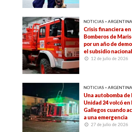
NOTICIAS
•
ARGENTIN
Crisis financiera en
Bomberos de Maris
por un año de demo
el subsidio naciona
12 de julio de 2026
NOTICIAS
•
ARGENTIN
Una autobomba de 
Unidad 24 volcó en 
Gallegos cuando a
a una emergencia
27 de julio de 2026