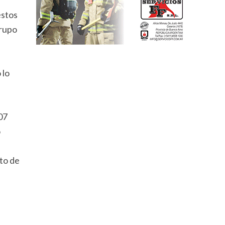
”
estos
grupo
 lo
07
o
to de