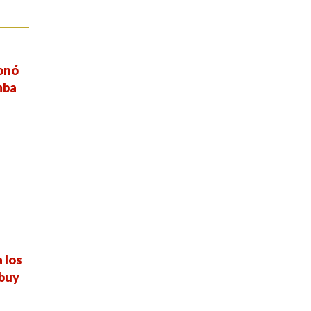
ionó
mba
 los
ebuy