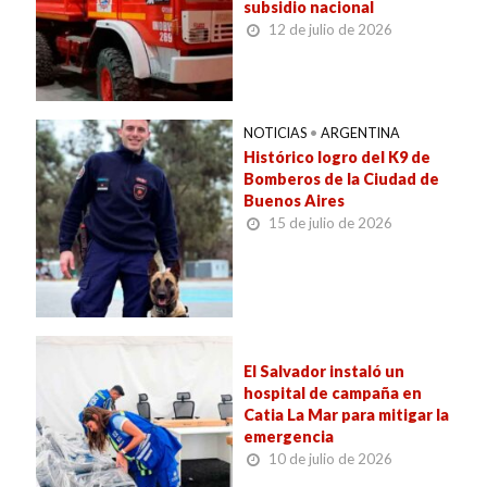
subsidio nacional
12 de julio de 2026
NOTICIAS
•
ARGENTINA
Histórico logro del K9 de
Bomberos de la Ciudad de
Buenos Aires
15 de julio de 2026
El Salvador instaló un
hospital de campaña en
Catia La Mar para mitigar la
emergencia
10 de julio de 2026