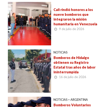
Cali rindió honores a los
nueve bomberos que
integraron la misión
humanitaria en Venezuela
9 de julio de 2026
NOTICIAS
Bomberos de Hidalgo
obtienen su Registro
Estatal tras años de labor
ininterrumpida
16 de julio de 2026
NOTICIAS
•
ARGENTINA
Bomberos Voluntarios