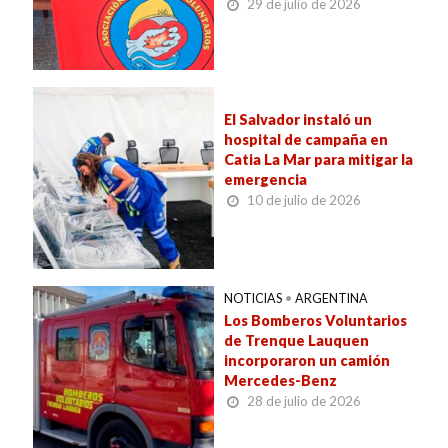
29 de julio de 2026
El Salvador instaló un
hospital de campaña en
Catia La Mar para mitigar la
emergencia
10 de julio de 2026
NOTICIAS
•
ARGENTINA
Los Bomberos Voluntarios
de Trenque Lauquen
incorporaron un camión
Mercedes-Benz
28 de julio de 2026