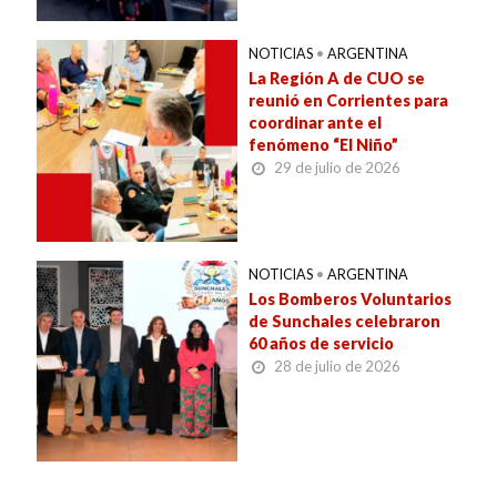
NOTICIAS
•
ARGENTINA
La Región A de CUO se
reunió en Corrientes para
coordinar ante el
fenómeno “El Niño”
29 de julio de 2026
NOTICIAS
•
ARGENTINA
Los Bomberos Voluntarios
de Sunchales celebraron
60 años de servicio
28 de julio de 2026