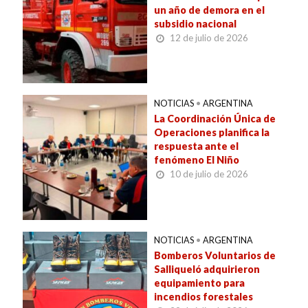
un año de demora en el
subsidio nacional
12 de julio de 2026
NOTICIAS
•
ARGENTINA
La Coordinación Única de
Operaciones planifica la
respuesta ante el
fenómeno El Niño
10 de julio de 2026
NOTICIAS
•
ARGENTINA
Bomberos Voluntarios de
Salliqueló adquirieron
equipamiento para
incendios forestales