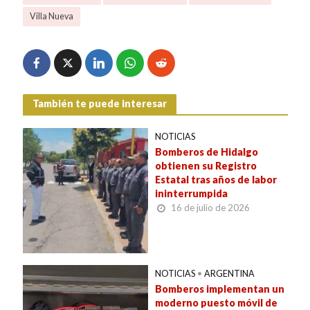
Villa Nueva
También te puede interesar
NOTICIAS
Bomberos de Hidalgo
obtienen su Registro
Estatal tras años de labor
ininterrumpida
16 de julio de 2026
NOTICIAS
•
ARGENTINA
Bomberos implementan un
moderno puesto móvil de