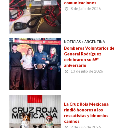
comunicaciones
8 de julio de 2026
NOTICIAS
•
ARGENTINA
Bomberos Voluntarios de
General Rodríguez
celebraron su 69º
aniversario
13 de julio de 2026
La Cruz Roja Mexicana
rindió honores a los
rescatistas y binomios
caninos
9 de julio de 2026