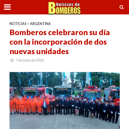
NOTICIAS
•
ARGENTINA
Bomberos celebraron su día
con la incorporación de dos
nuevas unidades
7 de junio de 2026