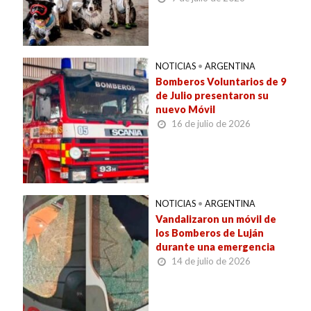
NOTICIAS
•
ARGENTINA
Bomberos Voluntarios de 9
de Julio presentaron su
nuevo Móvil
16 de julio de 2026
NOTICIAS
•
ARGENTINA
Vandalizaron un móvil de
los Bomberos de Luján
durante una emergencia
14 de julio de 2026