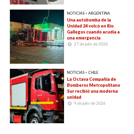
NOTICIAS
•
ARGENTINA
Una autobomba de la
Unidad 24 volcó en Río
Gallegos cuando acudía a
una emergencia
27 de julio de 2026
NOTICIAS
•
CHILE
La Octava Compañía de
Bomberos Metropolitano
Sur recibió una moderna
unidad
9 de julio de 2026