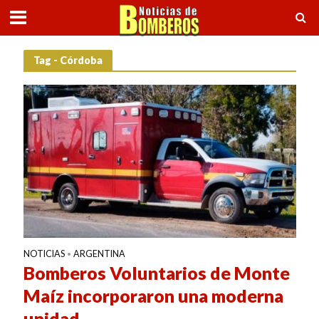
Tag - Córdoba
NOTICIAS
ARGENTINA
•
Bomberos Voluntarios de Monte
Maíz incorporaron una moderna
unidad