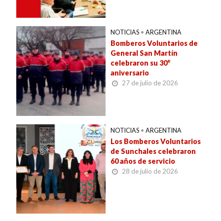
NOTICIAS
•
ARGENTINA
Bomberos Voluntarios de
General San Martín
celebraron su 30°
aniversario
27 de julio de 2026
NOTICIAS
•
ARGENTINA
Los Bomberos Voluntarios
de Sunchales celebraron
60 años de servicio
28 de julio de 2026