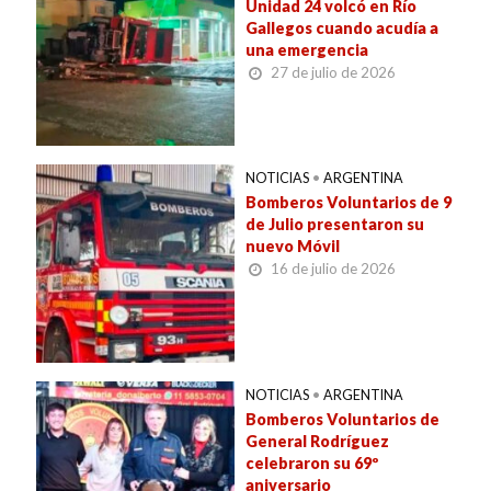
Unidad 24 volcó en Río
Gallegos cuando acudía a
una emergencia
27 de julio de 2026
NOTICIAS
•
ARGENTINA
Bomberos Voluntarios de 9
de Julio presentaron su
nuevo Móvil
16 de julio de 2026
NOTICIAS
•
ARGENTINA
Bomberos Voluntarios de
General Rodríguez
celebraron su 69º
aniversario