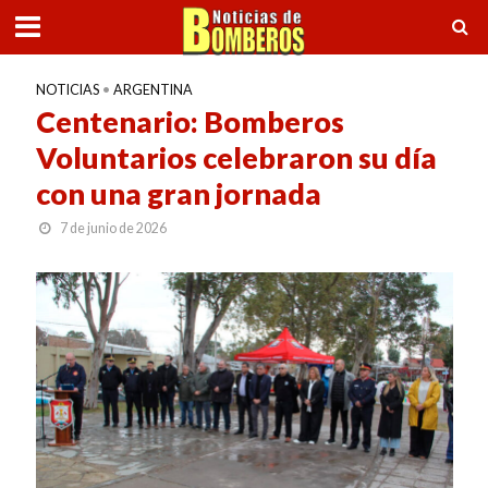
NOTICIAS
•
ARGENTINA
Centenario: Bomberos
Voluntarios celebraron su día
con una gran jornada
7 de junio de 2026