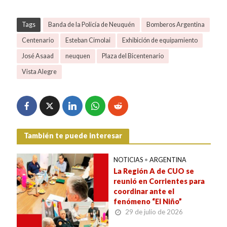
Tags
Banda de la Policía de Neuquén
Bomberos Argentina
Centenario
Esteban Cimolai
Exhibición de equipamiento
José Asaad
neuquen
Plaza del Bicentenario
Vista Alegre
También te puede interesar
NOTICIAS
•
ARGENTINA
La Región A de CUO se
reunió en Corrientes para
coordinar ante el
fenómeno “El Niño”
29 de julio de 2026