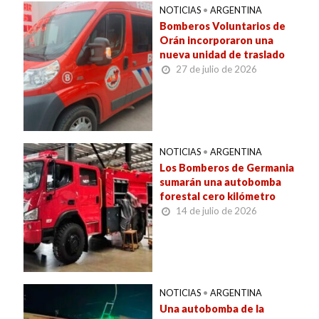
NOTICIAS
•
ARGENTINA
Bomberos Voluntarios de
Orán incorporaron una
nueva unidad de traslado
27 de julio de 2026
NOTICIAS
•
ARGENTINA
Los Bomberos de Germania
sumarán una autobomba
forestal cero kilómetro
14 de julio de 2026
NOTICIAS
•
ARGENTINA
Una autobomba de la