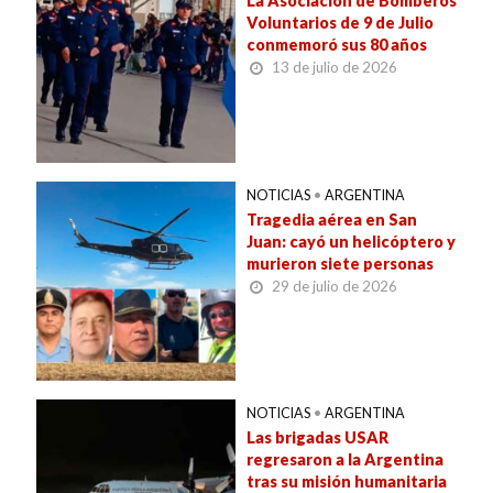
La Asociación de Bomberos
Voluntarios de 9 de Julio
conmemoró sus 80 años
13 de julio de 2026
NOTICIAS
•
ARGENTINA
Tragedia aérea en San
Juan: cayó un helicóptero y
murieron siete personas
29 de julio de 2026
NOTICIAS
•
ARGENTINA
Las brigadas USAR
regresaron a la Argentina
tras su misión humanitaria