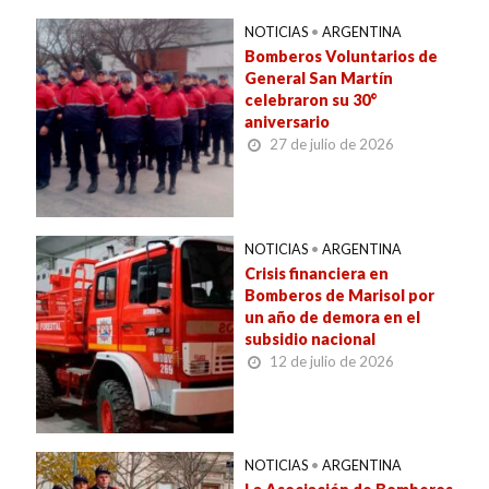
NOTICIAS
•
ARGENTINA
Bomberos Voluntarios de
General San Martín
celebraron su 30°
aniversario
27 de julio de 2026
NOTICIAS
•
ARGENTINA
Crisis financiera en
Bomberos de Marisol por
un año de demora en el
subsidio nacional
12 de julio de 2026
NOTICIAS
•
ARGENTINA