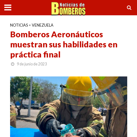
NOTICIAS
•
VENEZUELA
Bomberos Aeronáuticos
muestran sus habilidades en
práctica final
9 de junio de 2023