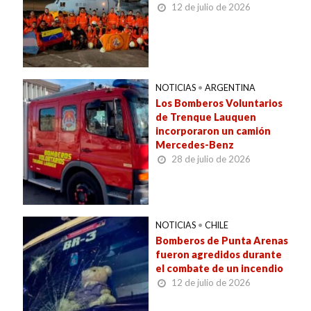
12 de julio de 2026
NOTICIAS
•
ARGENTINA
Los Bomberos Voluntarios
de Trenque Lauquen
incorporaron un camión
Mercedes-Benz
28 de julio de 2026
NOTICIAS
•
CHILE
Bomberos de Punta Arenas
fueron agredidos durante
el combate de un incendio
12 de julio de 2026